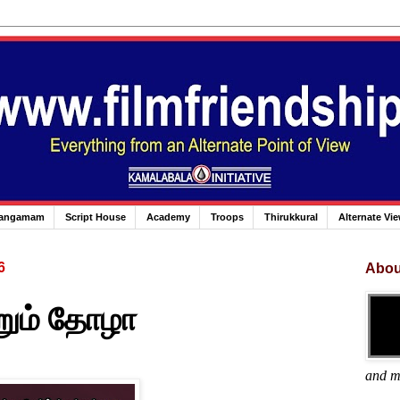
angamam
Script House
Academy
Troops
Thirukkural
Alternate Vi
6
Abou
்றும் தோழா
and m