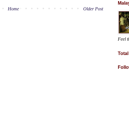
Mala
Home
Older Post
Feel t
Tota
Foll