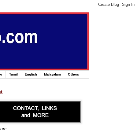
ew
Tamil
English
Malayalam
Others
t
ore..