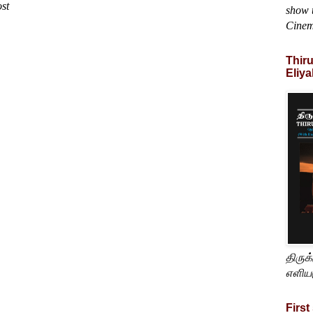
ost
show t
Cine
Thir
Eliya
திருக
எளிய
First