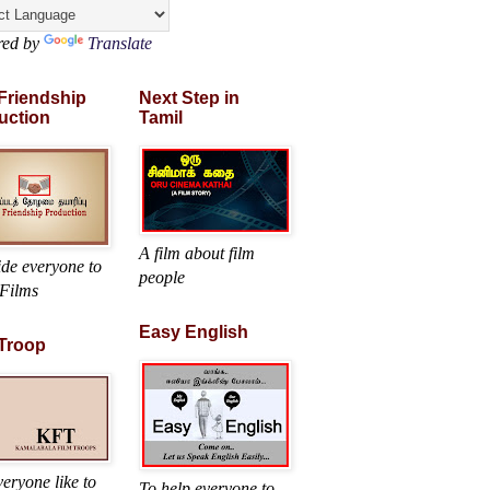
red by
Translate
 Friendship
Next Step in
uction
Tamil
A film about film
ide everyone to
people
Films
Easy English
 Troop
eryone like to
To help everyone to