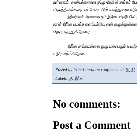
உள்ளனர்
.
நண்பர்களான
திரு
கேபிள்
சங்கர்
போ
விருந்தினர்களுடன்
மேடையில்
கலந்துரையாடு
இவர்கள்
அனைவரும்
இந்த
சந்திப்பில்
நான்
இந்த
படங்களைப்பற்றிய
என்
கருத்துக்க
பிறகு
எழுதுகிறேன்
.
)
இந்த
சங்கமத்தை
ஒரு
மாபெரும்
வெற்
எதிர்பார்க்கிறேன்
.
Posted by
Film Literature confluence
at
16:31
Labels:
தி.இ.ச.
No comments:
Post a Comment