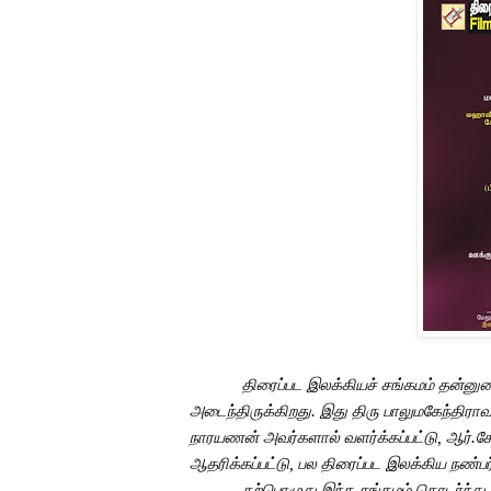
திரைப்பட
இலக்கியச்
சங்கமம்
தன்னு
அடைந்திருக்கிறது
.
இது
திரு
பாலுமகேந்திராவ
நாரயணன்
அவர்களால்
வளர்க்கப்பட்டு
,
ஆர்
.
க
ஆதரிக்கப்பட்டு
,
பல
திரைப்பட
இலக்கிய
நண்ப
தற்பொழுது
இந்த
சங்கமம்
தொடர்ந்து