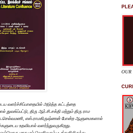
PLEA
OUR
CUR
டைய
வளர்ச்சிப்பாதையில்
அடுத்த
கட்டத்தை
ால்
துவங்ப்பட்டு
,
திரு
ஆர்
.
சி
.
சக்தி
மற்றும்
திரு
ராம
ே
.
செல்வமணி
,
எஸ்
.
ராமகிருஷ்ணன்
போன்ற
ஆளுமைகளால்
ர்களுடைய
உதவியால்
வளர்ந்துவருகிறது
.
ஒவ்வொரு
மாதமும்
வெளிவரும்
படங்களிலிருந்து