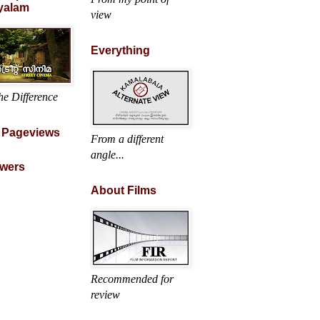
yalam
view
Everything
he Difference
l Pageviews
From a different
angle...
owers
About Films
Recommended for
review