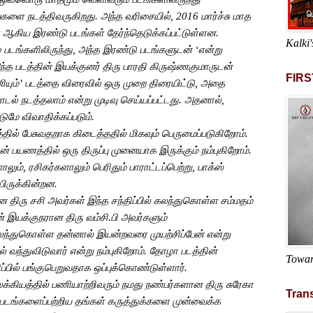
்புகளை
நடத்திவருகிறது
.
அந்த
வரிசையில்
, 2016
மார்ச்சு
மாத
ஆகிய
இரண்டு
படங்கள்
தேர்ந்தெடுக்கப்பட்டுள்ளன
.
Kalki'
்
படங்களிலிருந்து
,
அந்த
இரண்டு
படங்களுடன்
‘
என்று
ந்த
படத்தின்
இயக்குனர்
திரு
பாரதி
கிருஷ்ணகுமாருடன்
FIRS
யும்
’
படத்தை
விரைவில்
ஒரு
முறை
திரையிட்டு
,
அதை
ாடல்
நடத்தலாம்
என்று
முடிவு
செய்யப்பட்டது
.
அதனால்
,
்டுமே
விவாதிக்கப்படும்
.
்தில்
பேசுவதறாக
கிடைத்ததில்
மிகவும்
பெருமைப்படுகிறோம்
.
ன்
பயணத்தில்
ஒரு
திருப்பு
முனையாக
இருக்கும்
நம்புகிறோம்
.
ாலும்
,
ரசிகர்களாலும்
பெரிதும்
பாராட்டப்பெற்று
,
பாக்ஸ்
யிருக்கின்றன
.
ான
திரு
சசி
அவர்கள்
இந்த
சந்திப்பில்
கலந்துகொள்ள
சம்மதம்
்
இயக்குநரான
திரு
வம்சி
.
பி
அவர்களும்
லந்துகொள்ள
தன்னால்
இயன்றவரை
முயற்சிப்பேன்
என்று
ல்
வந்துவிடுவார்
என்று
நம்புகிறோம்
.
தோழா
படத்தின்
Towar
ப்பில்
பங்குபெறுவதாக
ஒப்புக்கொண்டுள்ளார்
.
க்கியத்தில்
பணியாற்றிவரும்
நமது
நண்பர்களான
திரு
சுரேகா
Trans
படங்களைப்பற்றிய
தங்கள்
கருத்துக்களை
முன்வைக்க