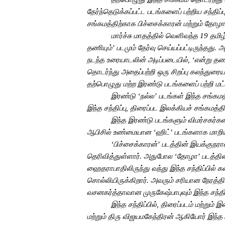
தேர்ந்தெடுக்கப்பட்ட
படங்களைப்
பற்றிய
சந்திப
சங்கமத்திற்காக
பிச்சைக்காரன்
மற்றும்
தோழா
மார்ச்சு
மாதத்தில்
வெளிவந்த
19
தமிழ
தணியும்
’
படமும்
தேர்வு
செய்யப்பட்டிருந்தது
.
அ
நடந்த
உரையாடலின்
அடிப்படையில்
, ‘
என்று
தணி
தொடர்ந்து
அதைப்பற்றி
ஒரு
சிறப்பு
கலந்துரைய
தற்பொழுது
மற்ற
இரண்டு
படங்களைப்
பற்றி
மட
இரண்டு
‘
நல்ல
’
படங்கள்
இந்த
சங்கமத
இந்த
சந்திப்பு
,
திரைப்பட
இலக்கியச்
சங்கமத்தி
இந்த
இரண்டு
படங்களும்
விமர்சகர்கள
ஆபிசில்
உண்மையான
‘
ஹிட்
’
படங்களாக
மாறி
‘பிச்சைக்காரன்’
படத்தின்
இயக்குநர
தெரிவித்துள்ளார்
.
அதுபோல
‘
தோழா’
படத்தின
ஹைதராபாதிலிருந்து
வந்து
இந்த
சந்திப்பில்
க
சொல்லியிருக்கிறார்
.
அவரும்
சரியான
நேரத்தி
வசனகர்த்தாவான
முருகேஷ்பாபுவும்
இந்த
சந்தி
இந்த
சந்திப்பில்
,
திரைப்படம்
மற்றும்
இல
மற்றும்
திரு
விஜயமகேந்திரன்
ஆகியோர்
இந்த