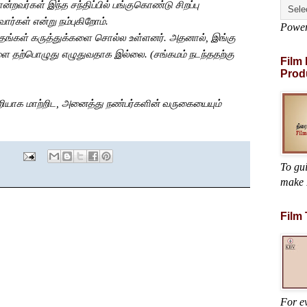
ன்றவர்கள்
இந்த
சந்திப்பில்
பங்குகொண்டு
சிறப்பு
வார்கள்
என்று
நம்புகிறோம்
.
Powe
தங்கள்
கருத்துக்களை
சொல்ல
உள்ளனர்
.
அதனால்
,
இங்கு
ளை
தற்பொழுது
எழுதுவதாக
இல்லை
.
(
சங்கமம்
நடந்ததற்கு
Film
Prod
றியாக
மாற்றிட
,
அனைத்து
நண்பர்களின்
வருகையையும்
To gu
make 
Film
For ev