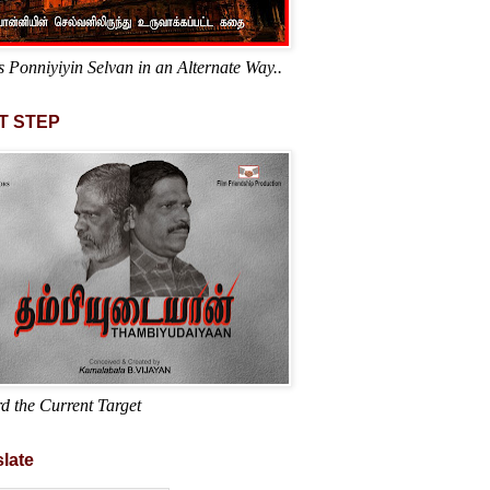
s Ponniyiyin Selvan in an Alternate Way..
T STEP
d the Current Target
late