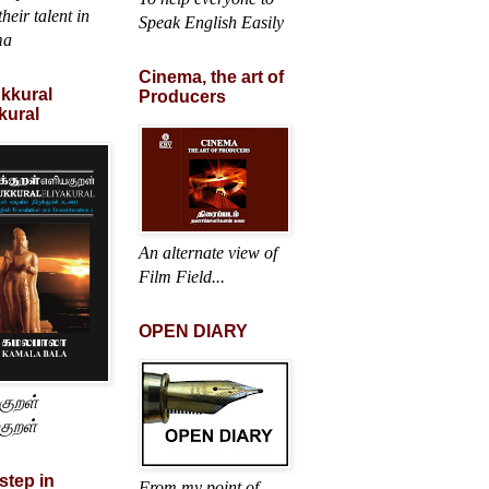
heir talent in
Speak English Easily
ma
Cinema, the art of
ukkural
Producers
kural
An alternate view of
Film Field...
OPEN DIARY
்குறள்
குறள்
 step in
From my point of