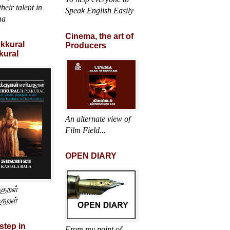
heir talent in
Speak English Easily
ma
Cinema, the art of
ukkural
Producers
kural
An alternate view of
Film Field...
OPEN DIARY
்குறள்
குறள்
 step in
From my point of