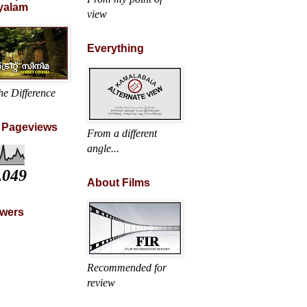
yalam
view
Everything
he Difference
l Pageviews
From a different
angle...
,049
About Films
owers
Recommended for
review