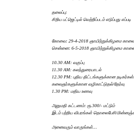
தலைப்பு:
சிறிய பட்ஜெட்டில் வெற்றிப்படம் எடுப்பது எப்படி
கோவை:
29-4-201
8
ஞாயிற்றுக்கிழமை கால
சென்னை: 6
-5-2018
ஞாயிற்றுக்கிழமை
கால
10.30 AM
: வகுப்பு
11.30 AM
: கலந்துரையாடல்
12.30 PM
: புதிய திட்டங்களுக்கான நடிகர்கள
கலைஞர்களுக்கான வழிகாட்டுதல்/தேர்வு
1.30 PM:
மதிய உணவு
அனுமதி கட்டணம்: ரூ.300/- மட்டும்
இடம் பற்றிய விபரங்கள் தொலைபேசி/மின்னஞ்சல
அனைவரும் வாருங்கள்
…