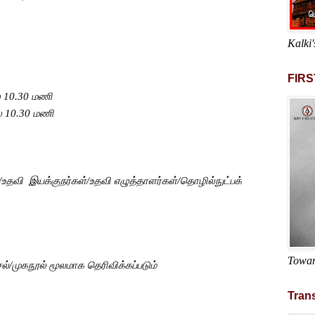
Kalki'
FIRS
ை
10
.
30
மணி
ை
10
.
30
மணி
்/உதவி
இயக்குநர்கள்/உதவி எழுத்தாளர்கள்/தொழில்நுட்பக்
Towar
்/முகநூல் மூலமாக தெரிவிக்கப்படும்
Trans