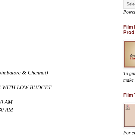
Powe
Film
Prod
mbatore & Chennai)
To gu
make 
ES WITH LOW BUDGET
Film
30 AM
30 AM
For ev