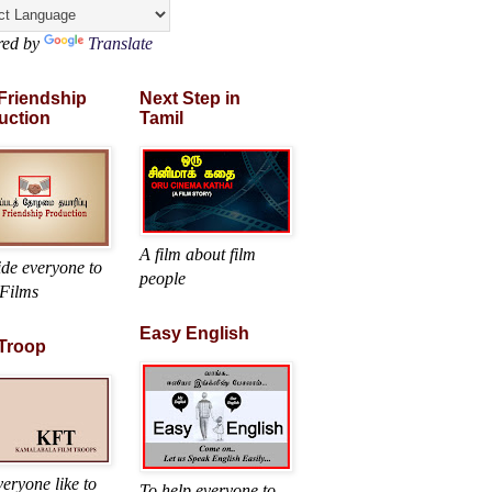
red by
Translate
 Friendship
Next Step in
uction
Tamil
A film about film
ide everyone to
people
Films
Easy English
 Troop
eryone like to
To help everyone to