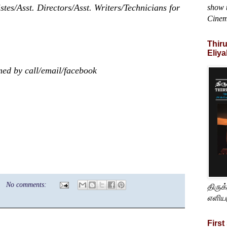
tes/Asst. Directors/Asst. Writers/Technicians for
show t
Cine
Thir
Eliya
rmed by call/email/facebook
No comments:
திருக
எளிய
First