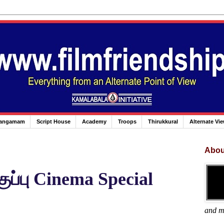
angamam
Script House
Academy
Troops
Thirukkural
Alternate Vi
Abou
குப்பு Cinema Special
and m