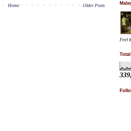
Mala
Home
Older Posts
Feel t
Tota
339
Foll