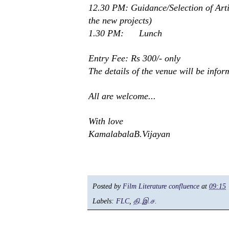
12.30 PM: Guidance/Selection of Artis
the new projects)
1.30 PM:
Lunch
Entry Fee: Rs 300/- only
The details of the venue will be info
All are welcome...
With love
KamalabalaB.Vijayan
Posted by
Film Literature confluence
at
09:15
Labels:
FLC
,
தி.இ.ச.