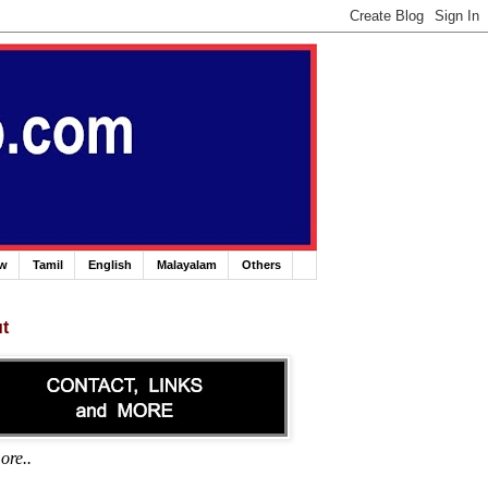
ew
Tamil
English
Malayalam
Others
t
ore..