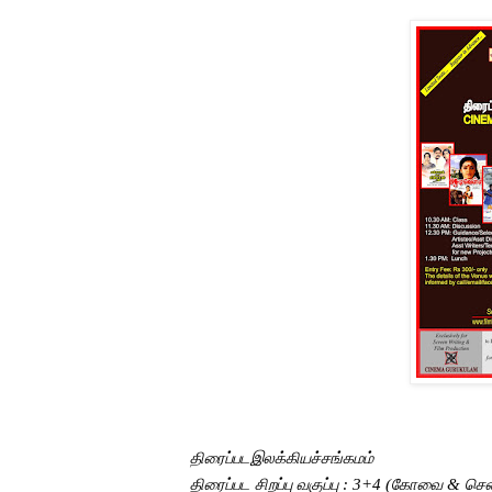
திரைப்படஇலக்கியச்சங்கமம்
திரைப்பட சிறப்பு வகுப்பு
: 3+4
(கோவை & செ