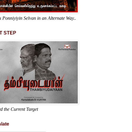
s Ponniyiyin Selvan in an Alternate Way..
T STEP
d the Current Target
late