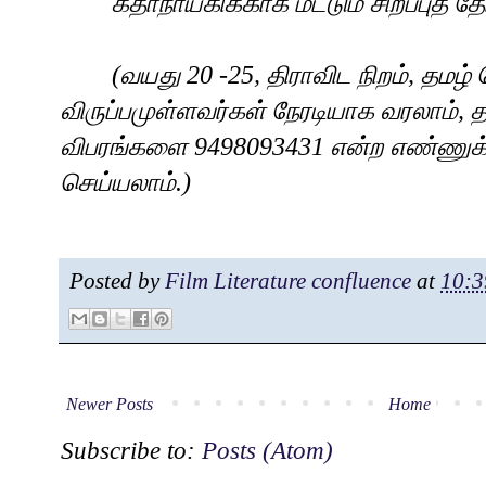
கதாநாயகிக்காக மட்டும் சிறப்புத் தே
(
வயது
20 -25,
திராவிட
நிறம்
,
தமழ் 
விருப்பமுள்ளவர்கள் நேரடியாக வரலாம்
,
த
விபரங்களை
9498093431
என்ற எண்ணுக்
செய்யலாம்.)
Posted by
Film Literature confluence
at
10:3
Newer Posts
Home
Subscribe to:
Posts (Atom)