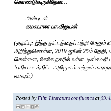
கொண்டுவருகிறேன்
…
அன்புடன்
கமலபாலா
பா
.
விஜயன்
(
குறிப்பு: இந்த திட்டத்தைப் பற்றி மேலும
அறிந்துகொள்ள, 2019 ஜூன் 25ம் தேதி, 
சென்னை, கேகே நகரில் உள்ள
டிஸ்கவரி 
‘
புதிய படத்திட்ட அறிமுகம் மற்றும் கதாந
வரவும்.)
Posted by
Film Literature confluence
at
09:4