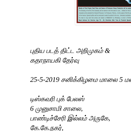
புதிய படத் திட்ட அறிமுகம் &
கதாநாயகி தேர்வு
25-5-2019
சனிக்கிழமை மாலை
5
மண
டிஸ்கவரி புக் பேலஸ்
6
முனுசாமி சாலை
,
பாண்டிச்சேரி இல்லம் அருகே
,
கே.கே.நகர்
,