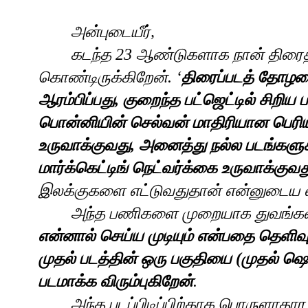
அன்புடையீர்
,
கடந்த 23 ஆண்டுகளாக
நான்
திரைத
கொண்டிருக்கிறேன்.
‘
திரைப்படத்
தோழம
ஆரம்பிப்பது
,
குறைந்த
பட்ஜெட்டில்
சிறிய
பொன்னியின்
செல்வன்
மாதிரியான
பெரி
உருவாக்குவது
,
அனைத்து
நல்ல
படங்களு
மார்க்கெட்டிங்
நெட்வர்க்கை
உருவாக்குவத
இலக்குகளை
எட்டுவதுதான்
என்னுடைய
அந்த
பணிகளை
முறையாக
துவங்கவ
என்னால்
செய்ய
முடியும்
என்பதை
தெளிவு
முதல்
படத்தின்
ஒரு
பகுதியை
(முதல் ஷெ
படமாக்க
விரும்புகிறேன்
.
அந்த
படப்பிடிப்பிற்காக
பொருளாதார