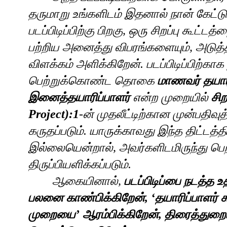
தருமாறு
உங்களிடம்
இதனால்
நான்
கேட்ட
படப்பிடிப்பிற்கு
பிறகு
,
ஒரு
சிறப்பு
கூட்டத்
பற்றிய
அனைத்து
விபரங்களையும்
,
அடுத்
விளக்கம்
அளிக்கிறேன்
.
படப்பிடிப்பிற்காக
பெற்றுக்கொண்ட
தொகை
மாணவர்
தயார
இனைத்தயாரிப்பாளர்
என்ற
முறையில்
சிற
Project)
:1
-ன் முதலீட்டிற்கான முன்பதிவுத
கருதப்படும்
.
யாருக்காவது
இந்த
திட்டத்தி
இல்லையென்றால்
,
அவர்களிடமிருந்து
பெ
திருப்பியளிக்கப்படும்
.
ஆகையினால்
,
படப்பிடிப்பை
நடத்த
உ
பலனை
காண்பிக்கிறேன்
,
‘
தயாரிப்பாளர்
க
முறையை’
ஆரம்பிக்கிறேன்
,
திரைத்துறை