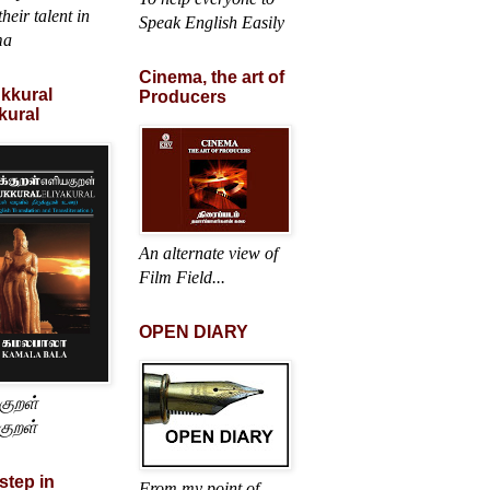
heir talent in
Speak English Easily
ma
Cinema, the art of
ukkural
Producers
kural
An alternate view of
Film Field...
OPEN DIARY
்குறள்
குறள்
 step in
From my point of