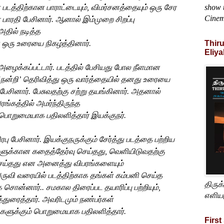
show t
்
படத்திற்கான
பாராட்டையும்
,
விமர்சனத்தையும்
ஒரு
சேர
Cine
ா
பாரதி
பேசினார்
.
ஆனால்
இம்முறை
சிறப்பு
அதில்
நடித்த
Thir
ஒரு
உரையை
நிகழ்த்தினார்
.
Eliya
அழைக்கப்பட்டார்
.
படத்தில்
பேசியது
போல
நீளமான
‘
நன்றி’
தெரிவித்து
ஒரு
வார்த்தையில் தனது
உரையை
பேசினார்
.
பேசுவதற்கு
சற்று
தயங்கினார். அதனால்
ரங்கத்தில்
அமர்ந்திருந்த
பொறுமையாக
பதிலளித்தார்
இயக்குநர்
.
ிரபு
பேசினார்
.
இயக்குநருக்கும்
சேர்த்து
படத்தை
பற்றிய
களுக்கான கதைத்தேர்வு செய்தது
,
வெளியிடுவதற்கு
ெய்தது
என
அனைத்து விபரங்களையும்
ருவி
வரையில்
படத்திற்காக தங்கள் கம்பனி செய்த
திருக
சொன்னார்.. சமகால திரைப்பட தயாரிப்பு
பற்றியும்
,
எளிய
்துரைத்தார்
.
அவரிடமும்
நண்பர்கள்
களுக்கும் பொறுமையாக
பதிலளித்தார்
.
First