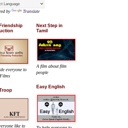
red by
Translate
 Friendship
Next Step in
uction
Tamil
A film about film
ide everyone to
people
Films
Easy English
 Troop
eryone like to
To help everyone to