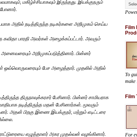
வமாகவும்
,
மகிழ்ச்சியாகவும்
இருந்தது
.
இயக்குநரும்
போனார்
.
Powe
ியமாக
அதில்
நடித்திருந்த
நடிகர்களை
அறிமுகம்
செய்ய
Film
Prod
்த
கவிதா
பாரதி
அவர்கள்
அழைக்கப்பட்டார்
.
அவரும்
அனைவரையும்
அறிமுகப்படுத்தினார்
.
பின்னர்
ள்
ஒவ்வொருவரையும்
பேச
அழைத்தார்
.
முதலில்
அதில்
To gu
make 
Film
ித்திருந்த
திருநாவுக்கரசர்
பேசினார்
.
பின்னர்
சாமியராக
ாதியாக நடித்திருந்த
மதன்
பேசினார்கள்
.
மூவரும்
டனர்
.
அதன் பிறகு
இணை
இயக்குநர்
,
மற்றும்
எடிட்டரை
ில்லை
.
ராட்டுரையை
எழுத்தாளர்
அகர
முதல்வன்
வழங்கினார்
.
For ev