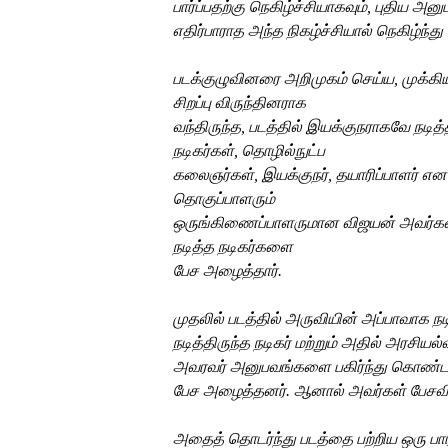
பார்ப்பதற்கு
நெகிழ்ச்சியாகவும்
,
புதிய
அனுப
எதிர்பாராத
அந்த
நிகழ்ச்சியால்
நெகிழ்ந்து
படக்குழுவினரை
அறிமுகம்
செய்ய, முக்க
சிறப்பு
விருந்தினராக
வந்திருந்த
,
படத்தில்
இயக்குநராகவே
நடித
நடிகர்கள்
,
தொழில்நுட்ப
கலைஞர்கள்
,
இயக்குநர்
,
தயாரிப்பாளர்
என
தொகுப்பாளரும்
ஒருங்கிணைப்பாளருமான
விஜயன்
அவர்க
நடித்த
நடிகர்களை
பேச
அழைத்தார்
.
முதலில்
படத்தில்
அருவியின்
அப்பாவாக
நட
நடித்திருந்த
நடிகர்
மற்றும்
அதில்
அரசியல்வ
அவரவர்
அனுபவங்களை
பகிர்ந்து கொண்
பேச
அழைத்தனர்
.
ஆனால்
அவர்கள்
பேசவ
அதைத்
தொடர்ந்து
படத்தை
பற்றிய
ஒரு
பா