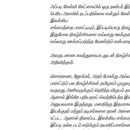
அப்படி
கேள்வி
கேட்கையில்
ஒரு
நண்பர்
இந
பெரிய அளவில் நடப்பதில்லை என்றும் கேள்
இலக்கிய
சங்கமத்தை
பாராட்டியும்
,
இப்படியொரு
நிகழ
இதுபோல
நிகழ்ச்சிகளை எவ்வாறு
ஊக்குவ
எவ்வாறு
ஊக்கப்படுத்த
வேண்டும் என்பதை
அவருடனான கலந்துரையாடலுடன் நிகழ்ச்ச
அறிவித்தார்.
விசாரணை, ஜோக்கர், அறம் போன்று அவ்வ
பாராட்டும்
பல
நிகழ்ச்சிகள்
தமிழகம் முழுவ
வருவது அனிவருக்கும் தெரிந்த விழயம் தா
ஆனால்
இங்கே புதியதாய் வெற்றிபெற்ற இ
அனுபவமாக
இருந்தது
.
மனதிற்கு இதமாகவ
இயக்குநர்
மற்றும்
நடிகர்களை தான்
அனைவ
உட்பட
..
ஆனால்
திரைப்பட
இலக்கிய
சங்கமத
இப்படி
நல்ல
படம்
எடுக்கும்
தயாரிப்பாளர்க