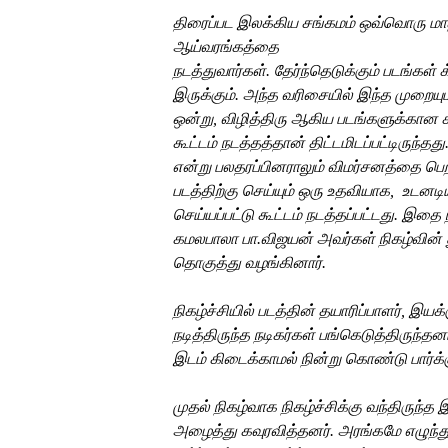
திரைப்பட
இலக்கிய
சங்கமம்
ஒவ்வொரு
மா
ஆய்வரங்கத்தை
நடத்துவார்கள்
.
தேர்ந்தெடுக்கும்
படங்கள்
க
இருக்கும்
.
அந்த வரிசையில்
இந்த முறையும்
ஒன்று
,
விழித்திரு
ஆகிய
படங்களுக்கான
கூட்டம்
நடத்தத்தான் திட்டமிடப்பட்டிருந்தது
என்று பலதரப்பினராலும்
விமர்சனத்தை
பெற
படத்திற்கு செய்யும் ஒரு உதவியாக,
உடனடி
செய்யப்பட்டு கூட்டம்
நடத்தப்பட்டது
.
இதை
கமலபாலா
பா.
விஜயன்
அவர்கள்
நிகழ்வின்
தொகுத்து
வழங்கினார்
.
நிகழ்ச்சியில்
படத்தின்
தயாரிப்பாளர்
,
இயக்க
நடித்திருந்த
நடிகர்கள் பங்கெடுத்திருந்தனர
இடம்
கிடைக்காமல்
நின்று
கொண்டு
பார்க்
முதல்
நிகழ்வாக
நிகழ்ச்சிக்கு
வந்திருந்த
இ
அழைத்து கவுரவித்தனர். அரங்கமே
எழுந்த