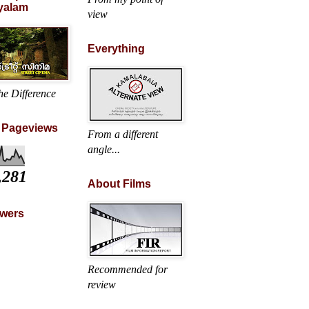
yalam
view
Everything
he Difference
l Pageviews
From a different
angle...
,281
About Films
owers
Recommended for
review