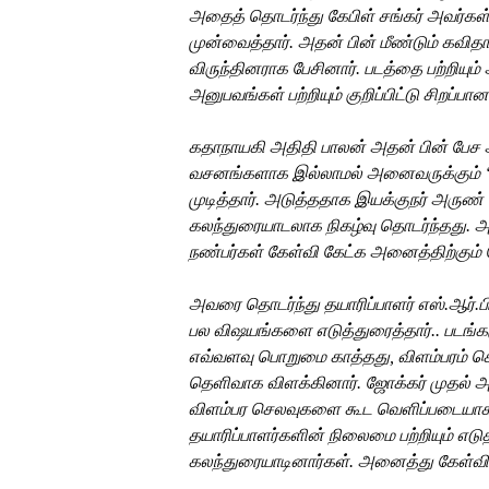
அதைத்
தொடர்ந்து கேபிள்
சங்கர்
அவர்கள
முன்
வைத்தார்
.
அதன்
பின்
மீண்டும்
கவித
விருந்தினராக
பேசினார்
.
படத்தை
பற்றியும்
அனுபவங்கள்
பற்றியும்
குறிப்பிட்டு
சிறப்பான
கதாநாயகி
அதிதி
பாலன்
அதன்
பின்
பேச
வசனங்களாக
இல்லாமல்
அனைவருக்கும்
முடித்தார்
.
அடுத்ததாக
இயக்குநர்
அருண்
கலந்துரையாடலாக
நிகழ்வு
தொடர்ந்தது
.
அ
நண்பர்கள்
கேள்வி
கேட்க
அனைத்திற்கும்
அவரை
தொடர்ந்து
தயாரிப்பாளர்
எஸ்
.
ஆர்
.
ப
பல
விஷயங்களை எடுத்துரைத்தார்.. படங்
எவ்வளவு
பொறுமை
காத்தது
,
விளம்பரம்
ச
தெளிவாக
விளக்கினார்
.
ஜோக்கர்
முதல்
அ
விளம்பர
செலவுகளை
கூட
வெளிப்படையாக 
தயாரிப்பாளர்களின்
நிலைமை
பற்றியும்
எடுத
கலந்துரையாடினார்கள்
.
அனைத்து கேள்வி