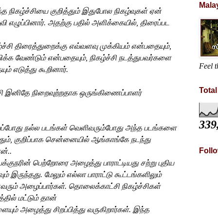
Mala
்த
நிகழ்ச்சியை
குறித்தும் இதுபோல நிகழ்வுகள் ஏன்
வி
எழுப்பினார்.
அதற்கு
பதில் அளிக்கையில்,
திரைப்பட
்ச்சி
திரைத்துறைக்கு
எவ்வளவு
முக்கியம்
என்பதையும்
,
ிக்க
வேண்டும்
என்பதையும்
,
நிகழ்ச்சி
நடத்துபவர்களை
Feel t
யும்
எடுத்து
கூறினார்
.
Tota
ி இனிதே நிறைவுற்றதாக ஒருங்கிணைப்பாளர்
339
ப்போது நல்ல படங்கள் வெளிவரும்போது அந்த படங்களை
தும், குறிப்பாக சென்னையில் ஆங்காங்கே நடந்து
Foll
ன்..
யக்குநரின் பெற்றோரை
அழைத்து
பாராட்டியது
சற்று
புதிய
ும்
இருந்தது
.
மேலும்
எல்லா
பாராட்டு
கூட்டங்களிலும்
ரும்
அழைப்பார்கள்
.
தொலைக்காட்சி
நிகழ்ச்சிகள்
்தில்
மட்டும் தான்
ளையும்
அழைத்து
சிறப்பித்து வருகிறார்கள். இந்த