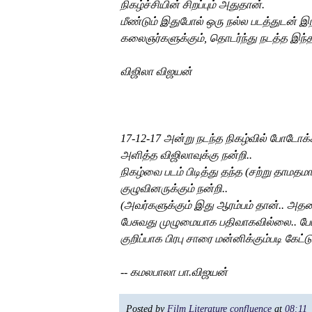
நிகழ்ச்சியின்
சிறப்பும்
அதுதான்
.
மீண்டும் இதுபோல் ஒரு நல்ல படத்துடன் இந்
கலைஞர்களுக்கும், தொடர்ந்து நடத்த இந்த 
விஜிலா விஜயன்
17-12-17
அன்று நடந்த நிகழ்வில் போடோக்கள
அளித்த விஜிலாவுக்கு நன்றி..
நிகழ்வை படம் பிடித்து தந்த (சற்று தாமதமா
குழுவினருக்கும் நன்றி..
(அவர்களுக்கும் இது ஆரம்பம் தான்.. அதன
பேசுவது முழுமையாக பதிவாகவில்லை.. பேட்டர
குறிப்பாக பிரபு சாரை மன்னிக்கும்படி கேட்
-- கமலபாலா பா.விஜயன்
Posted by
Film Literature confluence
at
08:11