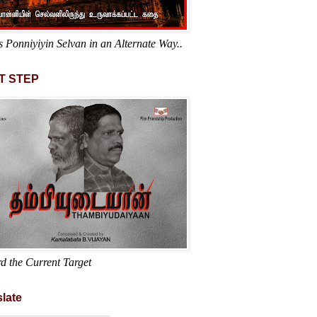
s Ponniyiyin Selvan in an Alternate Way..
T STEP
d the Current Target
late