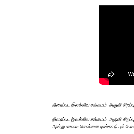
திரைப்பட
இலக்கிய
சங்கமம்
அருவி
சிறப்பு
திரைப்பட
இலக்கிய
சங்கமம்
அருவி
சிறப்பு
அன்று
மாலை
சென்னை
டிஸ்கவரி
புக்
பேல