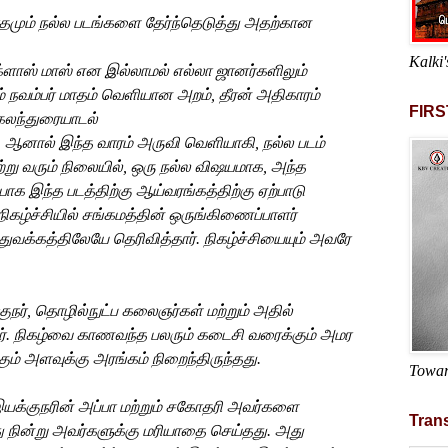
தமும்
நல்ல
படங்களை
தேர்ந்தெடுத்து
அதற்கான
Kalki'
்ளாஸ்
மாஸ்
என
இல்லாமல்
எல்லா
ஜானர்களிலும்
 நவம்பர் மாதம்
வெளியான
அறம்
,
தீரன்
அதிகாரம்
FIRS
கலந்துரையாடல்
.
ஆனால்
இந்த
வாரம்
அருவி
வெளியாகி,
நல்ல
படம்
்று வரும்
நிலையில்,
ஒரு
நல்ல
விஷயமாக, அந்த
யாக
இந்த
படத்திற்கு
ஆய்வரங்கத்திற்கு
ஏற்பாடு
நிகழ்ச்சியில்
சங்கமத்தின்
ஒருங்கிணைப்பாளர்
 துவக்கத்திலேயே
தெரிவித்தார்
.
நிகழ்ச்சியையும்
அவரே
ுநர்
,
தொழில்நுட்ப
கலைஞர்கள்
மற்றும்
அதில்
்
.
நிகழ்வை காணவந்த
பலரும் கடைசி
வரைக்கும்
அமர
கும்
அளவுக்கு அரங்கம்
நிறைந்திருந்தது
.
Towar
யக்குநரின்
அப்பா
மற்றும்
சகோதரி
அவர்களை
Trans
ு
நின்று
அவர்களுக்கு
மரியாதை
செய்தது
.
அது