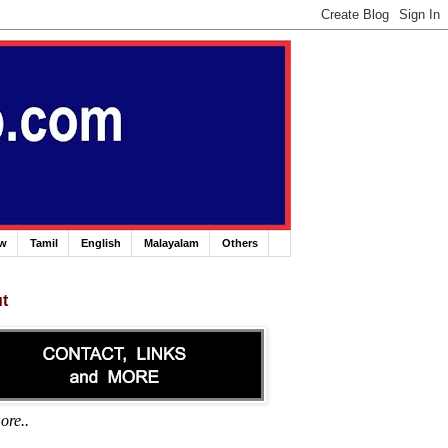
ew
Tamil
English
Malayalam
Others
t
ore..