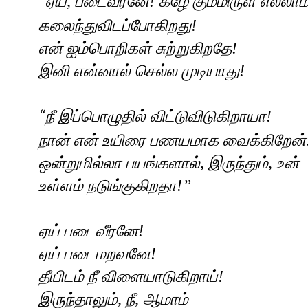
ஏய்
,
படைவீரனே! கீழே கும்மிருள் எல்லாம
“
கலைந்துவிடப்போகிறது!
என் ஐம்பொறிகள் சுற்றுகிறதே!
இனி என்னால் செல்ல முடியாது!
நீ இப்பொழுதில் விட்டுவிடுகிறாயா!
“
நான் என் உயிரை பணயமாக வைக்கிறேன்
ஒன்றுமில்லா பயங்களால்
,
இருந்தும்
,
உன்
உள்ளம் நடுங்குகிறதா!
”
ஏய் படைவீரனே!
ஏய் படைமறவனே!
தீயிடம் நீ விளையாடுகிறாய்!
இருந்தாலும்
,
நீ
,
ஆமாம்