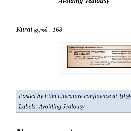
Avoiding Jealousy
Kural
குறள்
: 168
Posted by
Film Literature confluence
at
10:4
Labels:
Avoiding Jealousy