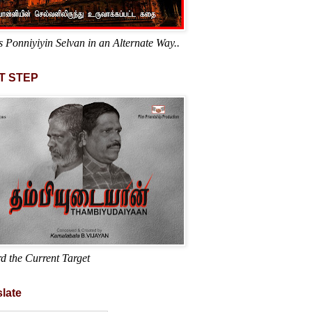
s Ponniyiyin Selvan in an Alternate Way..
T STEP
d the Current Target
late