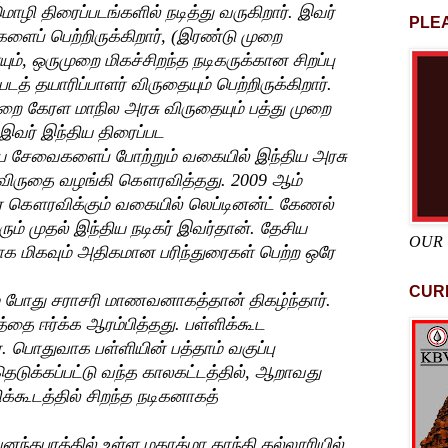
ி திரைப்படங்களில் நடித்து வருகிறார். இவர்
PLEA
ைப் பெற்றிருக்கிறார், (இரண்டு முறை
ம், ஒருமுறை மிகச்சிறந்த நடிகருக்கான சிறப்பு
டத் தயாரிப்பாளர் விருதையும் பெற்றிருக்கிறார்.
முறை கேரள மாநில அரசு விருதையும் பத்து முறை
். இவர் இந்திய திரைப்பட
ிய சேவைகளைப் போற்றும் வகையில் இந்திய அரசு
ீ விருதை வழங்கி கௌரவித்தது. 2009 ஆம்
 கௌரவிக்கும் வகையில் லெப்டினன்ட் கேணல்
் முதல் இந்திய நடிகர் இவர்தான். தேசிய
OUR
்காக மிகவும் அதிகமான பரிந்துரைகள் பெற்ற ஒரே
CUR
ம் போது சராசரி மாணவனாகத்தான் திகழ்ந்தார்.
 ஈர்க்க ஆரம்பித்தது. பள்ளிக்கூட
. பொதுவாக பள்ளியின் பத்தாம் வகுப்பு
டுக்கப்பட்டு வந்த காலகட்டத்தில், ஆறாவது
்கூடத்தில் சிறந்த நடிகனாகத்
ருவனந்தபுரத்தில் உள்ள மகாத்மா காந்தி கல்லூரியில்