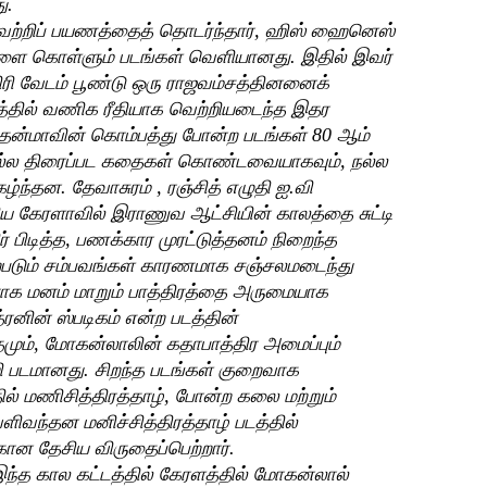
ு.
ெற்றிப் பயணத்தைத் தொடர்ந்தார், ஹிஸ் ஹைனெஸ்
ை கொள்ளும் படங்கள் வெளியானது. இதில் இவர்
திரி வேடம் பூண்டு ஒரு ராஜவம்சத்தினனைக்
த்தில் வணிக ரீதியாக வெற்றியடைந்த இதர
, தேன்மாவின் கொம்பத்து போன்ற படங்கள் 80 ஆம்
ல்ல திரைப்பட கதைகள் கொண்டவையாகவும், நல்ல
்ந்தன. தேவாசுரம் , ரஞ்சித் எழுதி ஐ.வி
ிய கேரளாவில் இராணுவ ஆட்சியின் காலத்தை சுட்டி
ர் பிடித்த, பணக்கார முரட்டுத்தனம் நிறைந்த
்படும் சம்பவங்கள் காரணமாக சஞ்சலமடைந்து
 மனம் மாறும் பாத்திரத்தை அருமையாக
த்ரனின் ஸ்படிகம் என்ற படத்தின்
தமும், மோகன்லாலின் கதாபாத்திர அமைப்பும்
ி படமானது. சிறந்த படங்கள் குறைவாக
ில் மணிசித்திரத்தாழ், போன்ற கலை மற்றும்
ளிவந்தன மனிச்சித்திரத்தாழ் படத்தில்
கான தேசிய விருதைப்பெற்றார்.
்த கால கட்டத்தில் கேரளத்தில் மோகன்லால்