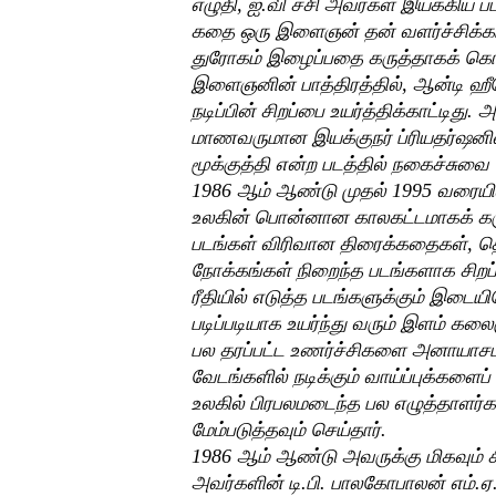
எழுதி, ஐ.வி சசி அவர்கள் இயக்கிய பட
கதை ஒரு இளைஞன் தன் வளர்ச்சிக்கா
துரோகம் இழைப்பதை கருத்தாகக் கொ
இளைஞனின் பாத்திரத்தில், ஆன்டி ஹ
நடிப்பின் சிறப்பை உயர்த்திக்காட்டித
மாணவருமான இயக்குநர் ப்ரியதர்ஷனின
மூக்குத்தி என்ற படத்தில் நகைச்சுவை வ
1986 ஆம் ஆண்டு முதல் 1995 வரைய
உலகின் பொன்னான காலகட்டமாகக் கருத
படங்கள் விரிவான திரைக்கதைகள், 
நோக்கங்கள் நிறைந்த படங்களாக சிறப
ரீதியில் எடுத்த படங்களுக்கும் இடை
படிப்படியாக உயர்ந்து வரும் இளம் க
பல தரப்பட்ட உணர்ச்சிகளை அனாயாச
வேடங்களில் நடிக்கும் வாய்ப்புக்கள
உலகில் பிரபலமடைந்த பல எழுத்தாளர்
மேம்படுத்தவும் செய்தார்.
1986 ஆம் ஆண்டு அவருக்கு மிகவும் 
அவர்களின் டி.பி. பாலகோபாலன் எம்.ஏ