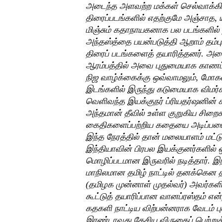
அடைந்த அளவற்ற மக்கள் செல்வாக்கி
திரைப்படங்களில் எதற்குமே அஞ்சாத,
மிஞ்சும் கதாநாயகனாக பல படங்களில் 
அந்தஸ்த்தை பயன்படுத்தி ஆறாம் தம்பு
திரைப் படங்களைத் தயாரித்தனர். அவ
ஆரம்பத்தில் அவை புதுமையாக காணப்ப
நிஜ வாழ்க்கைக்கு ஒவ்வாமலும், மோக
இடங்களில் இருந்து கடுமையாக விமர
வெளிவந்த இயக்குநர் ப்ரியதர்ஷனின் க
அந்தமான் தீவில் உள்ள குறுகிய சிறைக
கைதிகளைப்பற்றிய கதையை அடிப்படைய
இந்த நேரத்தில் தான் மலையாளம் மட்ட
இந்தியாவின் பிரபல இயக்குனர்களில்
மொழிப்படமான இருவரில் நடித்தார். 
மாநிலமான தமிழ் நாட்டில் தனக்கென தன
(தமிழக முன்னாள் முதல்வர்) அவர்களின்
கூட்டுத் தயாரிப்பான வானப்ரஸ்தம் 
கதகளி நாட்டிய விற்பன்னராக வேடம் ப
இரண்டாவது தேசிய விருதைப் பெற்று