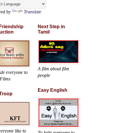
red by
Translate
 Friendship
Next Step in
uction
Tamil
A film about film
ide everyone to
people
Films
Easy English
 Troop
eryone like to
To help everyone to