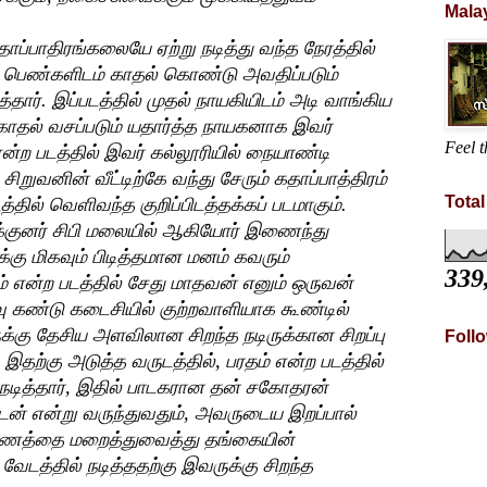
Mala
்பாதிரங்கலையே ஏற்று நடித்து வந்த நேரத்தில்
ரு பெண்களிடம் காதல் கொண்டு அவதிப்படும்
த்தார். இப்படத்தில் முதல் நாயகியிடம் அடி வாங்கிய
ல் வசப்படும் யதார்த்த நாயகனாக இவர்
Feel t
என்ற படத்தில் இவர் கல்லூரியில் நையாண்டி
ிறுவனின் வீட்டிற்கே வந்து சேரும் கதாப்பாத்திரம்
Tota
்தில் வெளிவந்த குறிப்பிடத்தக்கப் படமாகும்.
க்குனர் சிபி மலையில் ஆகியோர் இணைந்து
கு மிகவும் பிடித்தமான மனம் கவரும்
339
டம் என்ற படத்தில் சேது மாதவன் எனும் ஒருவன்
 கண்டு கடைசியில் குற்றவாளியாக கூண்டில்
ுக்கு தேசிய அளவிலான சிறந்த நடிருக்கான சிறப்பு
Foll
. இதற்கு அடுத்த வருடத்தில், பரதம் என்ற படத்தில்
் நடித்தார், இதில் பாடகரான தன் சகோதரன்
ன் என்று வருந்துவதும், அவருடைய இறப்பால்
ரணத்தை மறைத்துவைத்து தங்கையின்
ேடத்தில் நடித்ததற்கு இவருக்கு சிறந்த