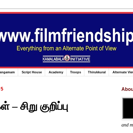
angamam
Script House
Academy
Troops
Thirukkural
Alternate Vi
15
Abou
– சிறு குறிப்பு
and m