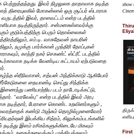
பெற்றுத்தந்தது. இவர் நிழலுலக தாதாவாக நடித்த
show t
் திரையுலகில் மோகன்லால் ஒரு சூப்பர் ஸ்டாராக
Cine
ருடத்தில் இவர், தாளவட்டம் என்ற படத்தில்
ளியாக நடித்திருந்தார். சன்மனசுள்ளவர்க்கு
Thir
Eliya
ும் குடும்பத்திற்கு பெரும் தொல்லைகள்
்திரத்திலும், எம்.டி. வாசுதேவன் நாயரின்
லும், நமுக்கு பார்க்கான் முந்திரி தோப்புகள்
வும், காந்தி நகர் செகண்ட் ஸ்ட்ரீட் படத்தில்
ூர்காவாக நடிக்க வேண்டிய கட்டாயம் ஏற்படுவதை
ர்.
ழ்ந்த ஸ்ரீநிவாசன், சத்யன் அந்திக்காடு ஆகியோர்
ர்கேடுகளை நையாண்டி செய்து சிந்திக்க
 இணைந்து பணியாற்றிய படம் நாடோடிக்கட்டு,
். ''வரவேல்பு'' என்ற படத்தில் இவர் அரபு
யகனாக நடித்தார், பேராசை கொண்ட உறவினர்களும் ,
திருக
நிலவரத்தைக் கண்டு அஞ்சும் தொழில்முனைவோர்
எளிய
ப்ரியதர்ஷன் இயக்கிய சித்ரம், கிலுக்கம்படங்களில்
 நடித்து இளம் ரசிகர்களுக்கிடையே மிகவும்
First
்கும், நகைச்சுவைக்கும் முக்கியத்துவம்