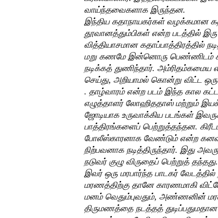
வாய்ந்தவைகளாக இருந்தன.
இந்திய கதாநாயகர்கள் வழக்கமான கதாப
தூவானத்தும்பிகள் என்ற படத்தில் இ
வித்தியாசமான கதாப்பாத்திரத்தில் நடி
மறு கணமே இன்னொரு பெண்ணிடம் காத
நடிக்கத் துணிந்தார். அம்ரிதம்கமைய 
செய்து, அறியாமல் கொன்று விட்ட ஒரு ச
. தாழ்வாரம் என்ற படம் இந்த கால கட்டத
எழுத்தாளர் லோஹிததாஸ் மற்றும் இய
ஜோடியாக உருவாக்கிய படங்கள் இவருக்
பாத்திரங்களைப் பெற்றுத்தந்தன. கிரீ
போலீஸ்காரனாக வேண்டும் என்ற கனவு
நிற்பவனாக நடித்திருந்தார். இது அவர
நடுவர் குழு விருதைப் பெற்றுத் தந்தது
இவர் ஒரு மரபார்ந்த பாடகர் வேடத்தில
மரணத்திற்கு தானே காரணமாகி விட்டே
மனம் வெதும்புவதும், அண்ணனின் ம
திருமணத்தை நடத்தத் துடிப்பதுமதான வ