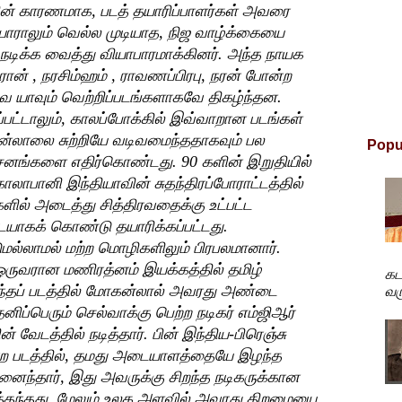
ன் காரணமாக, படத் தயாரிப்பாளர்கள் அவரை
 யாராலும் வெல்ல முடியாத, நிஜ வாழ்க்கையை
நடிக்க வைத்து வியாபாரமாக்கினர். அந்த நாயக
ரான் , நரசிம்ஹம் , ராவணப்பிரபு, நரன் போன்ற
ை யாவும் வெற்றிப்படங்களாகவே திகழ்ந்தன.
ட்டாலும், காலப்போக்கில் இவ்வாறான படங்கள்
ன்லாலை சுற்றியே வடிவமைந்ததாகவும் பல
Popu
்சனங்களை எதிர்கொண்டது. 90 களின் இறுதியில்
ாலாபானி இந்தியாவின் சுதந்திரப்போராட்டத்தில்
ளில் அடைத்து சித்திரவதைக்கு உட்பட்ட
ாகக் கொண்டு தயாரிக்கப்பட்டது.
ுமல்லாமல் மற்ற மொழிகளிலும் பிரபலமானார்.
 ஒருவரான மணிரத்னம் இயக்கத்தில் தமிழ்
கட
இந்தப் படத்தில் மோகன்லால் அவரது அண்டை
வரு
ிப்பெரும் செல்வாக்கு பெற்ற நடிகர் எம்ஜிஆர்
 வேடத்தில் நடித்தார். பின் இந்திய-பிரெஞ்சு
என்ற படத்தில், தமது அடையாளத்தையே இழந்த
ுனைந்தார், இது அவருக்கு சிறந்த நடிகருக்கான
த்தந்தது, மேலும் உலக அளவில் அவரது திறமையை