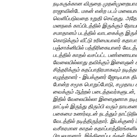
நடிகருக்கான விருதை முதன்முறையாக 
ராஜாவின்டே மகன் என்ற படம் மலையாளத
வெளிப்படுவதை உறுதி செய்தது. அதே வ
மனநலக் காப்பிடத்தில் இருக்கும் நோயா
சமாதானம் படத்தில் வாடகைக்கு இருக்க
கொடுக்கும் வீட்டு உரிமையாளர் கதாபாத
பஞ்சாக்னியில் பத்திரிகையாளர் வேடத்தி
படத்தில் காதல் வசப்பட்ட பண்ணையாளராக
வேலையில்லாது தவிக்கும் இளைஞன் க
சித்தரிக்கும் கதப்பாதிரமாகவும் நடித்தா
எழுத்தாளர் - இயக்குனர் ஜோடியாக திக
போன்ற சமூக பொறுப்போடு, சமுதாய சீ
வைக்கும் ஆற்றல் படைத்தவர்களுடன்,
இதில் வேலையில்லா இளைஞனாக நடித்தார
நாட்டில் இருந்து திரும்பி வரும் நா
பகைமை உணர்வுடன் நடத்தும் நாட்டு
வேடத்தில் நடித்திருந்தார். இயக்குனர் 
வசீகரமான காதல் கதாப்பாத்திரங்களில்
பிரபலமானார். இத்திரைப்படங்கள் இசைக