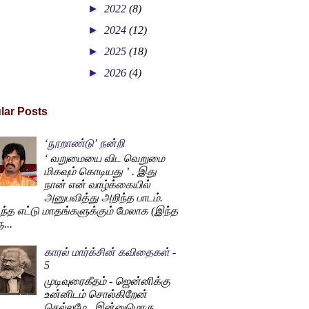
►
2022
(8)
►
2024
(12)
►
2025
(18)
►
2026
(4)
lar Posts
‘நூறாண்டு’ நன்றி
‘ வறுமையை விட வெறுமை
மிகவும் கொடியது ’ . இது
நான் என் வாழ்க்கையில்
அனுபவித்து அறிந்த பாடம்.
ந்த எட்டு மாதங்களுக்கும் மேலாக (இந்த
...
காரல் மார்க்சின் கவிதைகள் -
5
முடிவுரைகீதம் - ஜென்னிக்கு
உன்னிடம் சொல்கிறேன்
செல்லமே , இன்னுமொரு