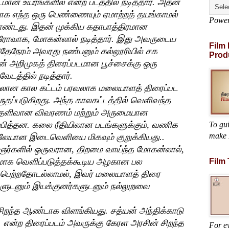
மான உயரங்களில் என்ற படத்தில் நடித்தார். அதன்
க எந்த ஒரு பெண்ணையும் ஏமாற்றத் தயங்காமல்
Powe
ண்டது. இதன் முக்கிய கதாபாத்திரமான
ீரோவாக, மோகன்லால் நடித்தார். இது அவருடைய
Film
ு. அதேநேரம் அவரது நண்பனும் கல்லூரியில் சக
Prod
் அறிமுகத் திரைப்படமான பூச்சைக்கு ஒரு
ேடத்தில் நடித்தார்.
ிலான கால கட்டம் பரவலாக மலையாளத் திரைப்பட
ப்படுகிறது. அந்த காலகட்டத்தில் வெளிவந்த
தெளிவான விவரணம் மற்றும் அருமையான
்பித்தன. கலை ரீதியிலான படங்களுக்கும், வணிக
To gu
make 
யிலேயான இடைவெளியை மிகவும் குறுக்கியது..
லைஞர்களில் ஒருவரான, திறமை வாய்ந்த மோகன்லால்,
மாக வெளிப்படுத்தக்கூடிய அழகான பல
Film
ைப் பெற்றதோடல்லாமல், இவர் மலையாளத் திரை
களுடனும் இயக்குனர்களுடனும் நல்லுறவை
சிறந்த ஆண்டாக விளங்கியது. சத்யன் அந்திக்காடு
. என்ற திரைப்படம் அவருக்கு கேரள அரசின் சிறந்த
For ev