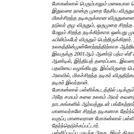
மோகன்லால் பெரும்பாலும் மலையாள மொழ
இதுவரை நான்கு முறை தேசிய விருதுகள
மிகச்சிறந்த நடிகருக்கான விருதுகளையு
நடுவர் குழ விருதும், ஒருமுறை சிறந்த ப
மேலும் சிறந்த நடிக்கிற்காக ஒன்பது 
ஃபிலிம்ஃபேர் விருதும் பெற்றிருக்கிறார
உலகத்தின்முன்னேற்றத்திற்காக ஆற்ற
இவருக்கு 2001ஆம் ஆண்டு பத்ம ஸ்ர
ஆண்டில், இந்தியத் தரைப்படை இவரை
பதவியை வழங்கியது. இவ்விருதை பெரும
அளவில், மிகச்சிறந்த நடிகர் விருதிற
நடிகர் இவர்தான்.
மோகன்லால் பள்ளிக்கூடத்தில் படிக்கு
அதே சமயம் கலை உலகம் அவர் கவனத்தை
நாடகங்களில் ஆர்வத்துடன் பங்கேற்றார்
மாணவர்களே சிறந்த நடிகனாக தேர்ந்தெ
வகுப்பு மாணவரான மோகன்லால் பள்ளிக
தேர்ந்தெடுக்கப்பட்டார்.
பள்ளிப்படிப்பு முடிந்த பிறகு, இவர் தி