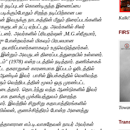
இவர் நடிப்புடன் கொண்டிருந்த இணைப்பை
படிக்கும்போதும் சிறந்த நடிப்பிற்கான பல
Kalki'
் இவருக்கு நாடகத்தின் மீதும் திரைப்படங்களின்
டன் நட்பு ஏற்பட்டது. அவர்களில் சிலர்
FIRS
ர். அவர்களில் ப்ரியதர்ஷன் ,M.G.ஸ்ரீகுமார்,
ாஜு போன்றவர்கள் மிகவும் பிரபலமான
 தயாரிப்பாளர்களாகவும் உருவெடுத்தார்கள்.
இன்றும் அவருடன் திரைப்படத்துறையில் உள்ளனர்.
்" (1978) என்ற படத்தில் நடித்தார். தணிக்கைக்
பட்ட தகராறுகள் காரணமாக இப்படம் ஓரிடத்தில்
 ஆண்டில் இவர் பாசில் இயக்கத்தில் வெளிவந்த
ெரும் வெற்றிபடத்தின் மூலம் ஒரு முரண்பட்ட
 படைத்தார். தொடர்ந்து வந்த ஆண்டுகளில் இவர்
டியாக தனக்கு முக்கியத்துவம் நிறைந்த
ர். இவற்றில் சிறுசிறு கதாபாத்திரங்களில்
Towar
வில்லன், குணச்சித்திரம் போன்ற அனைத்து
Trans
ுத்தாளரான எம்.டி.வாசுதேவன் நாயர் அவர்கள்