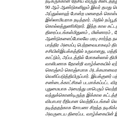
நடிகருக்கான தேசிய விருது கிடைத்தத
90 ஆம் ஆண்டுகளிலும் இவர் தமது வ
அப்துல்லாஹ் போன்ற மனதைக் கொள்ள
இஸ்லாமியராக நடித்தார். அதில் நம்பூ
கொல்லத்துணிகிறார். இந்த கால கட்ட
திரைப்படங்கள்மிதுனம் , மின்னாரம் 
ஆண்டுகளைப்போலவே மரபு சார்ந்த ந
பாத்திர அமைப்பு பெற்றவையாகவும் திகழ
சசியின்இயக்கத்தில் உருவானது, மத்த
காட்டும், அப்படத்தில் மோகன்லால் திமி
வாலிபனாக தோன்றி வாழ்க்கையில் ஏற
கொஞ்சம் கொஞ்சமாக அடக்கமானவராக
வெளிப்படுத்தியிருப்பார். இயக்குனர் ப
சண்டைக்காட்சிகள் படமாக்கப்பட்ட வி
புதுமையாக அமைந்து மாபெரும் வெற்ற
வந்துக்கொண்டிருந்த இக்கால கட்டத்த
வியாபார ரீதியான வெற்றிப்படங்கள் வெ
நடித்ததற்காக சோபனா சிறந்த நடிகிக்
அவருடைய திரைப்பட வாழ்க்கையின் இந