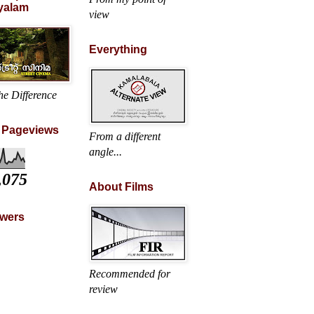
yalam
view
Everything
he Difference
l Pageviews
From a different
angle...
,075
About Films
owers
Recommended for
review