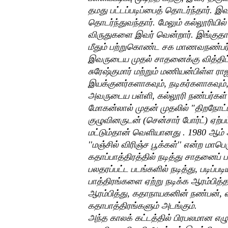
தமது பட்டப்படிப்பைத் தொடர்ந்தார். 
தொடர்ந்துவந்தார். மேலும் கல்லூரியில் 
விருதுகளை இவர் வென்றார். இங்குதான
மீதும் பற்றுகொண்ட சக மாணவநண்பர்களு
இவருடைய முதல் சாதனைக்கு வித்திட்டன
சுரேஷ்குமார் மற்றும் மணியன்பிள்ள ர
இயக்குனர்களாகவும், நடிகர்களாகவும்,
அவருடைய பள்ளி, கல்லூரி நண்பர்கள் 
மோகன்லால் முதன் முதலில் "திறநோட்டம
குழுவினருடன் (சென்சார் போர்ட்) ஏற்
மட்டும்தான் வெளியானது . 1980 ஆம்
''மஞ்சில் விரிஞ்ச பூக்கள்'' என்ற மாப
கதாப்பாத்திரத்தில் நடித்து சாதனைப்
பலதரப்பட்ட படங்களில் நடித்து, படிப்ப
பாத்திரங்களை ஏற்று நடிக்க ஆரம்பித்தா
ஆரம்பித்து, கதாநாயகனின் நண்பன், 
கதாபாத்திரங்களும் அடங்கும்.
அந்த காலக் கட்டத்தில் பிரபலமான எழ