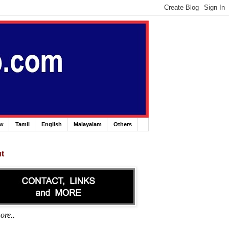
ew
Tamil
English
Malayalam
Others
t
ore..