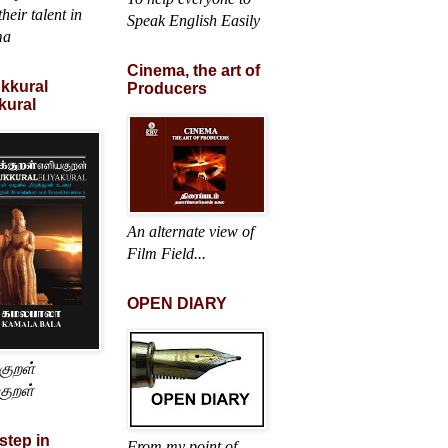
heir talent in
Speak English Easily
ma
Cinema, the art of
ukkural
Producers
kural
An alternate view of
Film Field...
OPEN DIARY
்குறள்
குறள்
 step in
From my point of