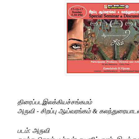
திரைப்படஇலக்கியச்சங்கமம்
அருவி - சிறப்பு ஆய்வரங்கம்
&
கலந்துரையாடல
படம்: அருவி