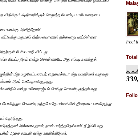
ற்பு
மரியாதைகளையும் எனக்கு அளித்த வரவேற்பையும் ஒப்பிட்டுப்
Mala
 விதிக்கும் அதிகாரிக்குச் செலுத்த
வேண்டிய மரியாதையை
பை உனக்கு அளித்தோம்!
 வீட்டுக்கு
மருமகப் பிள்ளையானால் தக்கவாறு மாப்பிள்ளை
Feel t
அதற்குள் பேச்சு மாறி விட்டது.
Tota
ல சிவப்பு நிறம் என்று சொன்னாயே
,
அது எப்படி
உனக்குத்
த்தின் மீது பழுவேட்டரையர்
,
எருமைக்கடா மீது யமதர்மன் வருவது
339
்லாம் அவர் மேலேதானிருந்தது.
ேண்டும் என்று மனோராஜ்யம் செய்து கொண்டிருந்தபோது
,
Foll
் யோசித்துக்
கொண்டிருந்தபோதே பல்லக்கின் திரையை உள்ளிருந்து
ம் தெரிந்தது.
யிருந்தன!
அவ்வளவுதான்
,
நான் பார்த்ததெல்லாம்! நீ இப்போது
யரின் ஆசை நாயகி என்று ஊகிக்கிறேன்.