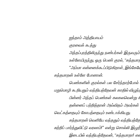
ஐந்தாம் அத்தியாயம்
குரவைக் கூத்து
அந்தப்புரத்திலிருந்து நண்பர்கள் இருவரு
உள்ளேயிருந்து
,
ஒரு பெண் குரல்
, "
கந்தமாற
"அம்மா என்னைக்கூப்பிடுகிறாள்
,
இங்கேயே
கந்தமாறன் உள்ளே போனான்.
பெண்களின் குரல்கள் பல சேர்ந்தாற்போல் 
மறுமொழி கூறியதும் வந்தியத்தேவன் காதில்
விழுந்
பின்னர் அந்தப் பெண்கள் கலகலவென்று சிர
தன்னைப் பற்றித்தான் அவ்விதம் அவர்கள் 
வெட்கத்தையும் கோபத்தையும் உண்டாக்கியது.
கந்தமாறன்
வெளியே வந்ததும் வந்தியத்த
சுற்றிப் பார்த்துவிட்டு வரலாம்!" என்று சொல்லி இ
இடையில் வந்தியத்தேவன்
, "
கந்தமாறா! என்