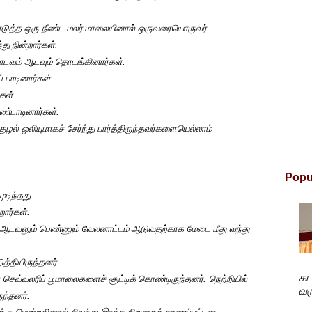
ுத்த ஒரு நீண்ட மலர்
மாலையினால் ஒருவரையொருவர்
்து
நின்றார்கள்.
ாடவும் ஆடவும் தொடங்கினார்கள்.
 பாடினார்கள்.
கள்.
டாடினார்கள்.
ுழல் ஒலியுமாகச் சேர்ந்து பார்த்திருந்தவர்களையெல்லாம்
Popu
ுடிந்தது.
றார்கள்.
் ஆடவனும் பெண்ணும் வேலனாட்டம்
ஆடுவதற்காக மேடை மீது வந்து
ுத்தியிருந்தனர்.
கட
 செவ்வலரிப் பூமாலைகளைச் சூட்டிக்
கொண்டிருந்தனர். நெற்றியில்
வரு
ுந்தனர்.