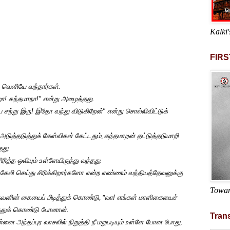
Kalki'
FIRS
ம் வெளியே வந்தார்கள்.
ா! கந்தமாறா!" என்று அழைத்தது.
 சற்று இரு! இதோ வந்து விடுகிறேன்" என்று சொல்லிவிட்டுக்
அடுத்தடுத்துக்
கேள்விகள் கேட்டதும்
,
கந்தமாறன் தட்டுத்தடுமாறி
தது.
ித்த ஒலியும் உள்ளேயிருந்து வந்தது.
கேலி செய்து சிரிக்கிறார்களோ என்ற
எண்ணம் வந்தியத்தேவனுக்கு
Towar
ேவனின் கையைப் பிடித்துக் கொண்டு
, "
வா! எங்கள் மாளிகையைச்
ழுத்துக் கொண்டு போனான்.
Trans
னை அந்தப்புர வாசலில் நிறுத்தி நீ
மறுபடியும் உள்ளே போன போது
,