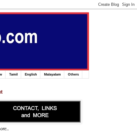
ew
Tamil
English
Malayalam
Others
t
ore..