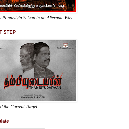
s Ponniyiyin Selvan in an Alternate Way..
T STEP
d the Current Target
late