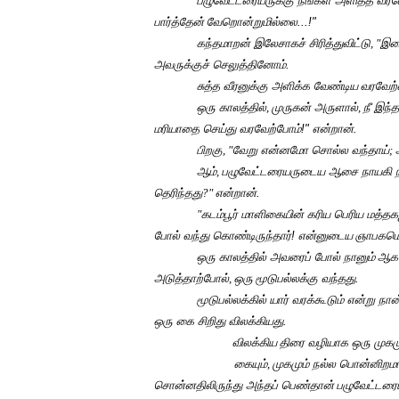
பழுவேட்டரையருக்கு நீங்கள் அளித்த வரவே
பார்த்தேன்
வேறொன்றுமில்லை...!"
கந்தமாறன் இலேசாகச் சிரித்துவிட்டு
, "
இறை
அவருக்குச் செலுத்தினோம்.
சுத்த வீரனுக்கு அளிக்க வேண்டிய
வரவேற்
ஒரு காலத்தில்
,
முருகன் அருளால்
,
நீ இந்த
மரியாதை செய்து வரவேற்போம்!" என்றான்.
பிறகு
, "
வேறு என்னமோ சொல்ல வந்தாய்
;
ஆம்
,
பழுவேட்டரையருடைய ஆசை நாயகி நல்
தெரிந்தது
?"
என்றான்.
"
கடம்பூர் மாளிகையின் கரிய பெரிய மத்தகஜ
போல் வந்து கொண்டிருந்தார்! என்னுடைய
ஞாபகமெல
ஒரு காலத்தில் அவரைப் போல் நானும்
ஆகவ
அடுத்தாற்போல்
,
ஒரு
மூடுபல்லக்கு வந்தது.
மூடுபல்லக்கில் யார் வரக்கூடும் என்று நான
ஒரு கை சிறிது விலக்கியது.
விலக்கிய
திரை வழியாக ஒரு முகமு
கையும்
,
முகமும் நல்ல பொன்னிறமா
சொன்னதிலிருந்து அந்தப் பெண்தான்
பழுவேட்டரை