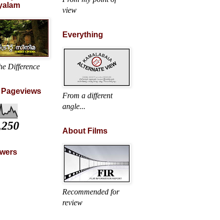
yalam
view
Everything
he Difference
l Pageviews
From a different
angle...
,250
About Films
owers
Recommended for
review