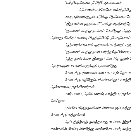
"
வந்தியத்தேவா! நீ அதிர்ஷ்டக்காரன்.
அச்சமயம் எங்கேயோ சமீபத்திலிரு
பறை
,
புல்லாங்குழல்
,
உடுக்கு ஆகியவை சேர்
"
இது என்ன முழக்கம்
?"
என்று வந்தியத்த
"
குரவைக் கூத்து நடக்கப் போகிறது! அதற்
அல்லது சீக்கிரம் உணவு அருந்திவிட்டு நிம்மதியாகப் 
ஆழ்வார்க்கடியான் குரவைக் கூத்தைப் பற்றி
"குரவைக் கூத்து நான் பார்த்ததேயில்லை
;
அந்த நண்பர்கள் இன்னும் சில அடி தூரம் 
அவர்களுடைய கண்களுக்குப் புலனாயிற்று.
மேடைக்கு முன்னால் சபை கூடவும் தொடங்க
மேடைக்கு எதிரிலும்
பக்கங்களிலும் வாத்
ஆவேசமாக
முழக்கினார்கள்.
மலர் மணம்
,
அகில் மணம்
,
வாத்திய முழக்கம
செய்தன.
முக்கிய விருந்தாளிகள் அனைவரும் வந்து ச
மேடைக்கு வந்தார்கள்.
ஆட்டத்திற்குத் தகுந்தவாறு உடம்பை இறு
கால்களில் சிலம்பு அணிந்து
,
கண்ணி
,
கடம்பம்
,
காந்த