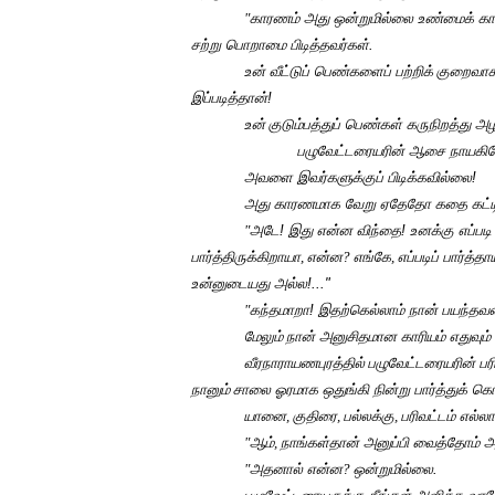
"
காரணம் அது ஒன்றுமில்லை உண்மைக் க
சற்று பொறாமை பிடித்தவர்கள்.
உன் வீட்டுப் பெண்களைப் பற்றிக்
குறைவாக
இப்படித்தான்!
உன்
குடும்பத்துப் பெண்கள் கருநிறத்து அ
பழுவேட்டரையரின் ஆசை நாயகி
அவளை இவர்களுக்குப் பிடிக்கவில்லை!
அது காரணமாக வேறு ஏதேதோ கதை கட்டிச்
"
அடே! இது என்ன விந்தை! உனக்கு எப்படி 
பார்த்திருக்கிறாயா
,
என்ன
?
எங்கே
,
எப்படிப் பார்த்தா
உன்னுடையது அல்ல!..."
"
கந்தமாறா! இதற்கெல்லாம் நான் பயந்தவன
மேலும்
நான் அனுசிதமான காரியம் எதுவும்
வீரநாராயணபுரத்தில்
பழுவேட்டரையரின் ப
நானும்
சாலை ஓரமாக ஒதுங்கி நின்று பார்த்துக் க
யானை
,
குதிரை
,
பல்லக்கு
,
பரிவட்டம் எல்
"
ஆம்
,
நாங்கள்தான் அனுப்பி வைத்தோம்
"
அதனால் என்ன
?
ஒன்றுமில்லை.