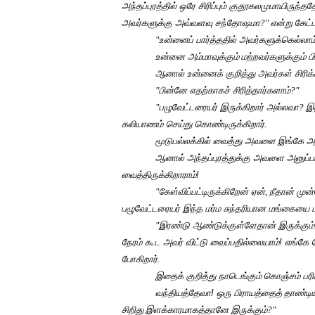
அந்தப்புரத்தில் ஒரே சிரிப்பும் குதூகலமுமாயிருந்தத
அவர்களுக்கு அவ்வளவு சந்தோஷமா
?"
என்று
கேட்
"
உன்னைப் பார்த்ததில் அவர்களுக்கெல்லா
உன்னை அம்மாவுக்கும்
மற்றவர்களுக்கும் பி
ஆனால் உன்னைக் குறித்து அவர்கள் சிரிக்
"
பின்னே எதற்காகச் சிரித்தார்களாம்
?"
"
பழுவேட்டரையர் இருக்கிறார் அல்லவா
?
இத
கலியாணம் செய்து கொண்டிருக்கிறார்.
மூடுபல்லக்கில் வைத்து அவளை
இங்கே அழ
ஆனால் அந்தப்புரத்துக்கு அவளை அனுப்ப
வைத்திருக்கிறாராம்!
"
கேள்விப்பட்டிருக்கிறேன் ஏன்
,
நீதான் முன
பழுவேட்டரையர் இந்த மர்ம சுந்தரியான மங்கையை
"
இரண்டு ஆண்டுக்குள்ளேதான் இருக்கும்
நேரம் கூட அவர் விட்டு வைப்பதில்லையாம்! எங்கே
போகிறார்.
இதைக் குறித்து நாடெங்கும்
கொஞ்சம் பரிக
வந்தியத்தேவா! ஒரு பிராயத்தைத்
தாண்டிய
சிறிது
இளக்காரமாகத்தானே இருக்கும்
?"