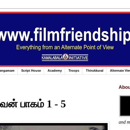
angamam
Script House
Academy
Troops
Thirukkural
Alternate Vi
Abou
ன் பாகம் 1 - 5
and m