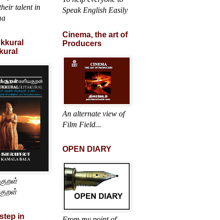
heir talent in
Speak English Easily
ma
Cinema, the art of
ukkural
Producers
kural
An alternate view of
Film Field...
OPEN DIARY
்குறள்
குறள்
 step in
From my point of