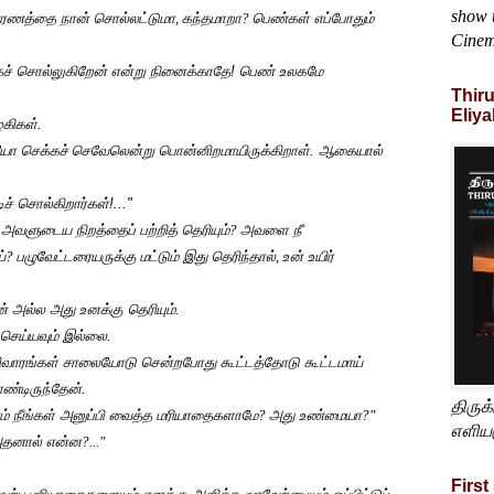
show t
ாரணத்தை நான் சொல்லட்டுமா
,
கந்தமாறா
?
பெண்கள் எப்போதும்
Cine
ச் சொல்லுகிறேன் என்று நினைக்காதே! பெண் உலகமே
Thir
Eliya
ழகிகள்.
யோ செக்கச்
செவேலென்று பொன்னிறமாயிருக்கிறாள். ஆகையால்
 சொல்கிறார்கள்!..."
அவளுடைய நிறத்தைப் பற்றித் தெரியும்
?
அவளை நீ
ய்
?
பழுவேட்டரையருக்கு
மட்டும் இது தெரிந்தால்
,
உன் உயிர்
் அல்ல அது உனக்கு தெரியும்.
 செய்யவும் இல்லை.
ரிவாரங்கள் சாலையோடு சென்றபோது கூட்டத்தோடு கூட்டமாய்
ொண்டிருந்தேன்.
திருக
லாம் நீங்கள் அனுப்பி வைத்த மரியாதைகளாமே
?
அது உண்மையா
?"
எளிய
 அதனால் என்ன
?..."
First