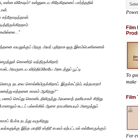
ே
,
என்ன
விசேஷம்
?
உன்னுடைய சிநேகிதனைப் பார்த்ததில்
டான்.
Powe
ம் சந்தோஷந்தான்.
டித்திருக்கிறதாம்.
Film
கவில்லை..."
Prod
்தனை வயதுக்குப் பிறகு அவர் புதிதாக
ஒரு இளம்பெண்ணைக்
ைத்துக் கொண்டு வந்திருக்கிறார்.
ாமல்
,
அவருடைய விடுதியிலேயே அடைத்துப் பூட்டி
To gu
make 
்னொரு தடவை சொல்லியிருக்கிறாய்.
இருக்கட்டும்
,
கந்தமாறா!
 மணந்து
எத்தனை காலம் ஆகிறது
?"
Film
;
மணம் செய்து கொண்டதிலிருந்து
அவளைத் தனியாகச் சிறிது
 போனாலும்
கூடப் பல்லக்கில் ஆசை நாயகியையும் அழைத்துப்
ாசப் பேச்சு நடந்து வருகிறது.
வர்களுக்கு இந்த மாதிரி ஸ்திரீ சபலம் ஏற்பட்டால் எல்லோருக்கும்
For ev