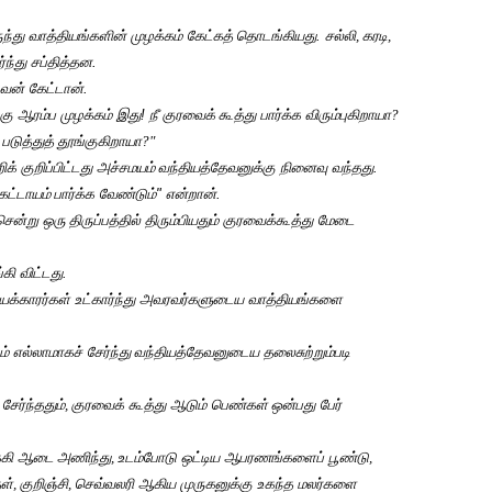
ந்து வாத்தியங்களின் முழக்கம் கேட்கத்
தொடங்கியது. சல்லி
,
கரடி
,
ந்து சப்தித்தன.
ேவன் கேட்டான்.
கு ஆரம்ப முழக்கம் இது! நீ குரவைக்
கூத்து பார்க்க விரும்புகிறாயா
?
படுத்துத்
தூங்குகிறாயா
?"
க் குறிப்பிட்டது அச்சமயம்
வந்தியத்தேவனுக்கு நினைவு வந்தது.
கட்டாயம்
பார்க்க வேண்டும்" என்றான்.
சென்று ஒரு
திருப்பத்தில் திரும்பியதும் குரவைக்கூத்து மேடை
ி விட்டது.
தியக்காரர்கள் உட்கார்ந்து அவரவர்களுடைய வாத்தியங்களை
் எல்லாமாகச் சேர்ந்து
வந்தியத்தேவனுடைய தலைசுற்றும்படி
ேர்ந்ததும்
,
குரவைக் கூத்து ஆடும் பெண்கள்
ஒன்பது பேர்
க்கி ஆடை
அணிந்து
,
உடம்போடு ஒட்டிய ஆபரணங்களைப் பூண்டு
,
ள்
,
குறிஞ்சி
,
செவ்வலரி ஆகிய முருகனுக்கு உகந்த மலர்களை