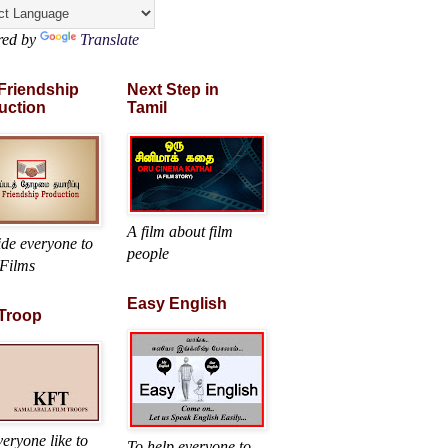
red by
Translate
 Friendship
Next Step in
uction
Tamil
A film about film
ide everyone to
people
Films
Easy English
 Troop
eryone like to
To help everyone to