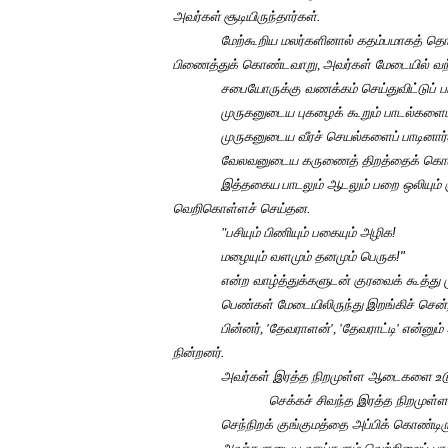
அவர்கள்
சூடியிருந்தார்கள்.
மேற்கூறிய மலர்களினால் கதம்பமாகத் தொட
பிணைத்துக் கொண்டவாறு
,
அவர்கள் மேடையில் வந
சபையோருக்கு வணக்கம் செய்துவிட்டுப் ப
முருகனுடைய புகழைக் கூறும் பாடல்களைப்
முருகனுடைய வீரச் செயல்களைப்
பாடினார்
வேலவனுடைய கருணைத் திறத்தைக் கொண்
இத்தகைய
பாடலும் ஆடலும் பறை ஒலியும் க
வெறிகொள்ளச் செய்தன.
"
பசியும் பிணியும் பகையும் அழிக!
மழையும் வளமும் தனமும் பெருக!"
என்ற வாழ்த்துக்களுடன் குரவைக் கூத்து ம
பெண்கள் மேடையிலிருந்து
இறங்கிச் சென்
பின்னர்
, '
தேவராளன்
', '
தேவராட்டி
'
என்னும
நின்றனர்.
அவர்கள் இரத்த நிறமுள்ள ஆடைகளை
உட
செக்கச் சிவந்த இரத்த நிறமுள்ள
செந்நிறக் குங்குமத்தை அப்பிக் கொண்டிர