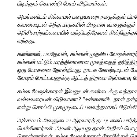
பிடித்துக் கொண்டு போய் விடுவார்கள்.
அவர்களிடம் சிக்காமல் பழையாறை நகருக்குள் பிரவே
கவலையுடன் அந்த மாநகரின் பிரதான வாசலுக்குச் சற
அரிசிலாற்றங்கரையில் வந்தியத்தேவன் நின்றிருந்
வந்தது.
கண்ணன்
,
பலதேவன்
,
கம்ஸன் முதலிய வேஷக்காரர்
கம்ஸன் மட்டும் மரத்தினாலான முகத்தைத் தரித்திர
ஒரு யோசனை தோன்றியது. நாடக கோஷ்டியுடன் பேச்
வேஷம் போட்டவனுக்கு ஆட்டத் திறமை அவ்வளவு ப
கம்ஸ வேஷக்காரன் இவனுடன் சண்டைக்கு வந்தான
வல்லவரையன் விடுவானா
? "
உன்னைவிட நான் நன்ற
என்று சொல்லி முகமூடியைப் பலவந்தமாகப் பிடுங்
அச்சமயம் அவனுடைய ஆரவாரத் தடபுடலைப் பார்
மெச்சினார்கள். அவன் ஆடியது தான் அதிகப் பொருத
சொன்னார்கள். கம்ஸ வேஷக்காரன் கோபித்துக் க