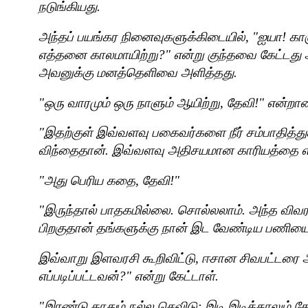
நடுங்கியது.
அந்தப் பயங்கர நினைவுகளுக்கிடையில்
, "
ஐயா! காஞ்
எத்தனை காலமாயிற்று
?"
என்று குந்தவை கேட்டது
அவனுக்கு மனத்தெளிவை அளித்தது.
"
ஒரு வாரமும் ஒரு நாளும் ஆயிற்று
,
தேவி!" என்றான
"
இதற்குள் இவ்வளவு பகைவர்களை நீர் சம்பாதித்த
விந்தைதான். இவ்வளவு அதிசயமான காரியத்தை எப்பட
"
அது பெரிய கதை
,
தேவி!"
"
இருந்தால் பாதகமில்லை. சொல்லலாம். அந்த வி
பிறகுதான் தங்களுக்கு நான் இட வேண்டிய பணியை 
இவ்வாறு இளவரசி கூறிவிட்டு
,
ஈசான சிவபட்டரை அ
எப்படிப்பட்டவன்
?"
என்று கேட்டாள்.
"
இரண்டு காதும் நல்ல செவிடு
;
இடி இடித்தாலும் க