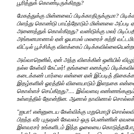
பூரித்துக் கொண்டிருக்கிறது
?
மேகத்துக்கு மின்னலைப் பிடிக்காதிருக்குமா
?
பிடிக
பிளந்து கொண்டு பாய்ந்தோடும் மின்னலை அப்படி ஏ
அணைத்துக் கொள்கிறது
?
வண்டுக்கு மலர் பிடிப
அங்ஙனமானால் ஏன் ஓயாமல் மலரைச் சுற்றி வட்டமிட்
விட்டில் பூச்சிக்கு விளக்கைப் பிடிக்கவில்லையென்ற
அவ்வாறெனில்
,
ஏன் அந்த விளக்கின் ஒளியில் விழுந
நல்ல கேள்வி கேட்டீர்! தங்களை எனக்குப் பிடிக்கவ
கடைக்கண் பார்வை என்னை ஏன் இப்படித் திகைக்
இதழ்களின் ஓரத்தில் விளையாடும் இளநகை என்னை 
கொள்ளச் செய்கிறது
?....
இவ்வளவு எண்ணங்களும்
உள்ளத்தில் தோன்றின. ஆனால் நாவினால் சொல்லக
"
ஐயா! என்னுடைய கேள்விக்கு மறுமொழி சொல்லவ
பிறந்த வீர புருஷன் கேவலம் ஒரு பெண்ணின் ஏவல
இளவரசர் உங்களிடம் இந்த ஓலையை கொடுத்தபோது 