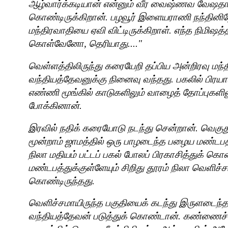
ஆழ்வார்க்கடியான் என்னும் வீர வைஷ்ணவ வேஷதா
கொண்டிருக்கிறான். பழவூர் இளையராணி நந்தினிதே
மந்திரவாதியை ஏவி விட்டிருக்கிறாள். எந்த நிமிஷத்த
கொள்வேனோ
,
தெரியாது...."
வெள்ளத்திலிருந்து கரையேறி தப்பிய அன்றிரவு மந்
வந்தியத்தேவனுக்கு நினைவு வந்தது. பகலில் பி
எண்ணி மூங்கில் காடுகளிலும் வாழைத் தோப்புகளி
போக்கினான்.
இரவில் நதிக் கரையோடு நடந்து சென்றான். வெகுத
மூன்றாம் ஜாமத்தில் ஒரு பாழடைந்த பழைய மண்டப
நிலா மதியம் பட்டப் பகல் போலப் பிரகாசித்துக் கொண
மண்டபத்துக்குள்ளேயும் சிறிது தூரம் நிலா வெளிச்சம்
கொண்டிருந்தது.
வெளிச்சமாயிருந்த பகுதியைக் கடந்து இருளடைந்த 
வந்தியத்தேவன் படுத்துக் கொண்டான். கண்ணைச் ச