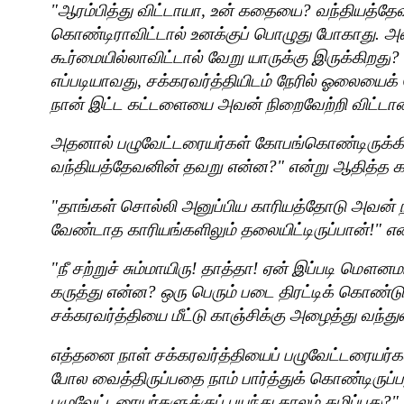
"
ஆரம்பித்து விட்டாயா
,
உன் கதையை
?
வந்தியத்தே
கொண்டிராவிட்டால் உனக்குப் பொழுது போகாது. அவனு
கூர்மையில்லாவிட்டால் வேறு யாருக்கு இருக்கிறது
?
எப்படியாவது
,
சக்கரவர்த்தியிடம் நேரில் ஓலையைக்
நான் இட்ட கட்டளையை அவன் நிறைவேற்றி விட்டான
அதனால் பழுவேட்டரையர்கள் கோபங்கொண்டிருக்கிற
வந்தியத்தேவனின் தவறு என்ன
?"
என்று ஆதித்த க
"
தாங்கள் சொல்லி அனுப்பிய காரியத்தோடு அவன் நி
வேண்டாத காரியங்களிலும் தலையிட்டிருப்பான்!" என்
"
நீ சற்றுச் சும்மாயிரு! தாத்தா! ஏன் இப்படி மௌனமா
கருத்து என்ன
?
ஒரு பெரும் படை திரட்டிக் கொண்டு
சக்கரவர்த்தியை மீட்டு காஞ்சிக்கு அழைத்து வந்து
எத்தனை நாள் சக்கரவர்த்தியைப் பழுவேட்டரையர்கள
போல வைத்திருப்பதை நாம் பார்த்துக் கொண்டிருப்ப
பழுவேட்டரையர்களுக்குப் பயந்து காலம் கழிப்பது
?"