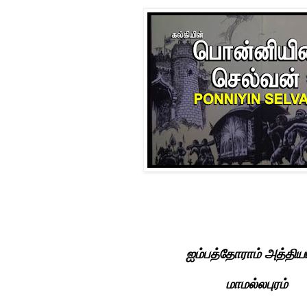
ஐம்பத்தோராம் அத்திய
மாமல்லபுரம்