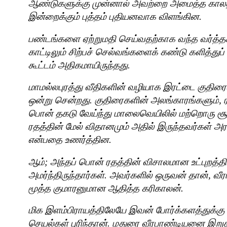
ஆண்டுகளுக்கு முன்னால் அவற்றை அமைத்த காலத
இன்றைக்கும் புத்தம் புதியனவாக விளங்கின.
பண்டங்களை ஏற்றுமதி செய்வதற்காக வந்த வர்த்தக
காட்டிலும் சிற்பச் செல்வங்களைக் கண்டு களித்த
கூட்டம் அதிகமாயிருந்தது.
மாமல்லபுரத்து வீதிகளின் வழியாக இரட்டை குதிரை
ஒன்று சென்றது. குதிரைகளின் அலங்காரங்களும்
,
பொன் தகடு வேய்ந்து மாலைவெயிலில் மற்றொரு சூ
ரதத்தின் மேல் விதானமும் அதில் இருந்தவர்கள் அ
என்பதை உணர்த்தின.
ஆம்
;
அந்தப் பொன் ரதத்தின் விசாலமான உட்புறத்தி
அமர்ந்திருந்தார்கள். அவர்களில் ஒருவன் தான்
,
வீர
மூத்த குமாரனுமான ஆதித்த கரிகாலன்.
மிக இளம்பிராயத்திலேயே இவன் போர்க்களத்துக்கு 
செயல்கள் புரிந்தான். மதுரை வீரபாண்டியனை இறுத