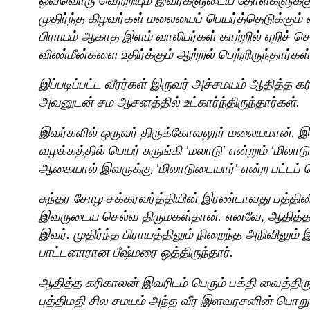
ஒவ்வொரு வெற்றியும் இவர்களுடைய தோள்களுக்கு
முதிர்ந்த கிழவர்கள் மலையைப் பெயர்த்தெடுக்கும் 
பிராயம் ஆகாத இளம் வாலிபர்கள் காற்றில் ஏறிச் 
விண்மீன்களை உதிர்க்கும் ஆற்றல் பெற்றிருந்தார்கள்
இப்படிப்பட்ட வீரர்கள் இருவர் அச்சமயம் ஆதித்த கர
அவனுடன் சம ஆசனத்தில் உட்கார்ந்திருந்தார்கள்.
இவர்களில் ஒருவர் திருக்கோவலூர் மலையமான்.
வழக்கத்தில் பெயர் சுருங்கி
'
மலாடு
'
என்றும்
'
மிலாடு
ஆகையால் இவருக்கு
'
மிலாடுடையார்
'
என்ற பட்டப் ப
சுந்தர சோழ சக்கரவர்த்தியின் இரண்டாவது பத்த
இவருடைய செல்வ திருமகள்தான். எனவே
,
ஆதித்த
இவர். முதிர்ந்த பிராயத்திலும் நிறைந்த அறிவிலு
பாட்டனாரான பீஷ்மரை ஒத்திருந்தார்.
ஆதித்த கரிகாலன் இவரிடம் பெரும் பக்தி வைத்தி
புத்திமதி சில சமயம் அந்த வீர இளவரசனின் பொ