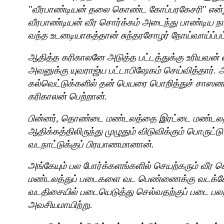
"
வீரபாண்டியன் தலை கொண்ட கோப்பரகேசரி" என்று 
வீரபாண்டியன் வீர சொர்க்கம் அடைந்து பாண்டிய நா
வந்த உடனடியாகத்தான் சுந்தரசோழர் நோய்வாய்ப்பட்
ஆதித்த கரிகாலனே அடுத்த பட்டத்துக்கு உரியவன
அவனுக்கு யுவராஜ்ய பட்டாபிஷேகம் செய்வித்தார்.
கல்வெட்டுக்களில் தன் பெயரை பொறித்துச் சாஸனம்
கரிகாலன் பெற்றான்.
பின்னர்
,
தொண்டை மண்டலத்தை இரட்டை மண்டலத
ஆதிக்கத்திலிருந்து முழுதும் விடுவிக்கும் பொருட்
வடநாட்டுக்குப் பிரயாணமானான்.
அங்கேயும் பல போர்க்களங்களில் செயற்கரும் வீர ச
மண்டலத்துப் படைகளை வட பெண்ணைக்கு வடக்கே து
வடதிசையில் படையெடுத்து செல்வதற்குப் படை பலத
அவசியமாயிற்று.