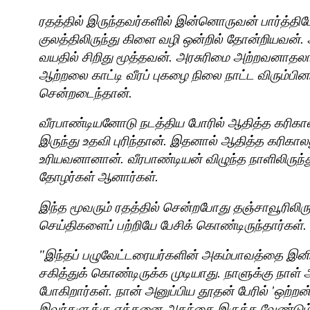
ரதத்தில் இருந்தவர்களில் இன்னொருவன் பார்த்திப
குலத்திலிருந்து கிளை வழி ஒன்றில் தோன்றியவன்
வயதில் சிறிது மூத்தவன். அரசுரிமை அற்றவனாதலால
ஆற்றலை காட்டி வீரப் புகழை நிலை நாட்ட விரும்ப
சென்றடைந்தான்.
வீரபாண்டியனோடு நடத்திய போரில் ஆதித்த கரிக
இருந்து உதவி புரிந்தான். இதனால் ஆதித்த கரிகால
உரியவனானான். வீரபாண்டியன் விழுந்த நாளிலிருந்
தோழர்கள் ஆனார்கள்.
இந்த மூவரும் ரதத்தில் சென்றபோது தஞ்சாவூரிலிரு
செய்திகளைப் பற்றியே பேசிக் கொண்டிருந்தார்கள்.
"
இந்தப் பழுவேட்டரையர்களின் அகம்பாவத்தை இனி
சகித்துக் கொண்டிருக்க முடியாது. நாளுக்கு நாள் 
போகிறார்கள். நான் அனுப்பிய தூதன் பேரில்
'
ஒற்றன
இவர்களுக்கு எத்தனை அகந்தை இருக்க வேண்டும