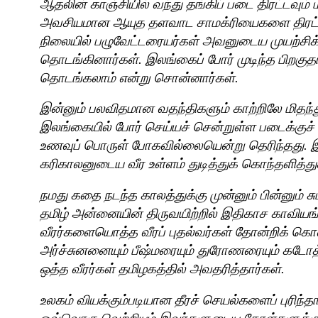
ஆதலின் காஞ்சியில் வந்து தங்கிப் படை திரட்டவும் ம
அவசியமான ஆயுத தளவாட சாமக்ரியைகளை திரட்ட
நிலையில் பழுவேட்டரையர்கள் அவனுடைய முயற்சிக்க
தொடங்கினார்கள். இலங்கைப் போர் முடிந்த பிறகுதா
தொடங்கலாம் என்று சொன்னார்கள்.
இன்னும் பலவிதமான வதந்திகளும் காற்றிலே மிதந்
இலங்கையில் போர் செய்யச் சென்றுள்ள படைக்குச் 
உணவுப் பொருள் போகவில்லையென்று தெரிந்தது.
கரிகாலனுடைய வீர உள்ளம் துடித்துக் கொந்தளித்து
நமது கதை நடந்த காலத்துக்கு முன்னும் பின்னும் சு
தமிழ் அன்னையின் திருவயிற்றில் இதிகாச காவியங்க
வீரர்களையொத்த வீரப் புதல்வர்கள் தோன்றிக் கொண
அர்ச்சுனனையும் பீஷ்மரையும் துரோணரையும் கடோ
ஒத்த வீரர்கள் தமிழகத்தில் அவதரித்தார்கள்.
உலகம் வியக்கும்படியான தீரச் செயல்களைப் புரிந்த