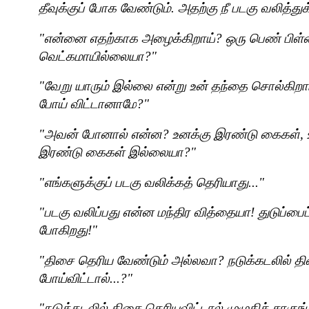
தீவுக்குப் போக வேண்டும். அதற்கு நீ படகு வலித்
"
என்னை எதற்காக அழைக்கிறாய்
?
ஒரு பெண் பிள்
வெட்கமாயில்லையா
?"
"
வேறு யாரும் இல்லை என்று உன் தந்தை சொல்கிறார
போய் விட்டானாமே
?"
"
அவன் போனால் என்ன
?
உனக்கு இரண்டு கைகள்
,
இரண்டு கைகள் இல்லையா
?"
"
எங்களுக்குப் படகு வலிக்கத் தெரியாது..."
"
படகு வலிப்பது என்ன மந்திர வித்தையா! துடுப்பைப்
போகிறது!"
"
திசை தெரிய வேண்டும் அல்லவா
?
நடுக்கடலில் த
போய்விட்டால்...
?"
"
நடுக்கடலில் திசை தெரியவிட்டால் முழுகிச் சாகுங