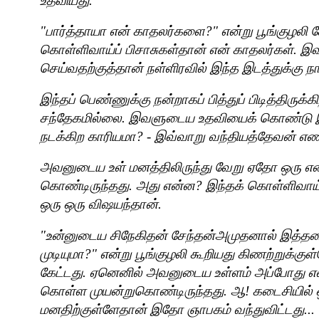
உதவியது.
"பார்த்தாயா என் காதலர்களை
?"
என்று பூங்குழலி க
கொள்ளிவாய்ப் பிசாசுகள்தான் என் காதலர்கள். இவர
செய்வதற்குத்தான் நள்ளிரவில் இந்த இடத்துக்கு ந
இந்தப் பெண்ணுக்கு நன்றாகப் பித்துப் பிடித்திருக்
சந்தேகமில்லை. இவளுடைய உதவியைக் கொண்டு இ
நடக்கிற காரியமா
? -
இவ்வாறு வந்தியத்தேவன் எ
அவனுடைய உள் மனத்திலிருந்து வேறு ஏதோ ஒரு எ
கொண்டிருந்தது. அது என்ன
?
இந்தக் கொள்ளிவாய்
ஒரு ஒரு விஷயந்தான்.
"
உன்னுடைய சிநேகிதன் சேந்தன்அமுதனால் இத்த
முடியுமா
?"
என்று பூங்குழலி கூறியது கிணற்றுக்குள்
கேட்டது. ஏனெனில் அவனுடைய உள்ளம் அப்போது எ
கொள்ள முயன்றுகொண்டிருந்தது. ஆ! கடைசியில் ஒ
மனதிற்குள்ளேதான் இதோ ஞாபகம் வந்துவிட்டது...