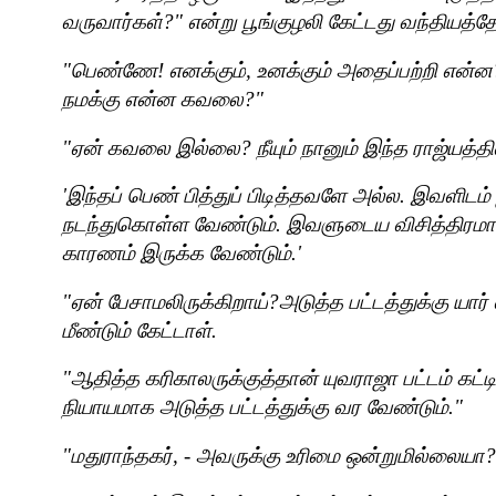
வருவார்கள்
?"
என்று பூங்குழலி கேட்டது வந்தியத்
"
பெண்ணே! எனக்கும்
,
உனக்கும் அதைப்பற்றி என்ன
நமக்கு என்ன கவலை
?"
"
ஏன் கவலை இல்லை
?
நீயும் நானும் இந்த ராஜ்யத
'
இந்தப் பெண் பித்துப் பிடித்தவளே அல்ல. இவளிட
நடந்துகொள்ள வேண்டும். இவளுடைய விசித்திரமா
காரணம் இருக்க வேண்டும்.
'
"
ஏன் பேசாமலிருக்கிறாய்
?
அடுத்த பட்டத்துக்கு யார்
மீண்டும் கேட்டாள்.
"
ஆதித்த கரிகாலருக்குத்தான் யுவராஜா பட்டம் கட்ட
நியாயமாக அடுத்த பட்டத்துக்கு வர வேண்டும்."
"
மதுராந்தகர்
, -
அவருக்கு உரிமை ஒன்றுமில்லையா
?