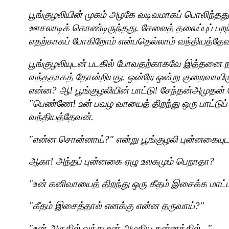
பூங்குழலியின் முகம் அழகே வடிவமாகப் பொலிந்தது. 
ஊசலாடிக் கொண்டிருந்தது. சேலைத் தலைப்புப் பற
எதற்காகப் போகிறோம் என்பதெல்லாம் வந்தியத்தேவன
பூங்குழலியுடன் படகில் போவதற்காகவே இத்தனை ந
வந்ததாகத் தோன்றியது. ஒன்றே ஒன்று குறைவாயிர
என்ன
?
ஆ! பூங்குழலியின் பாட்டு! சேந்தன்அமுதன
"
பெண்ணே! உன் பவழ வாயைத் திறந்து ஒரு பாட்டுப்
வந்தியத்தேவன்.
"
என்ன சொன்னாய்
?"
என்று பூங்குழலி புன்னகையுட
ஆகா! அந்தப் புன்னகை ஏழு உலகமும் பெறாதா
?
"
உன் கனிவாயைத் திறந்து ஒரு கீதம் இசைக்க மாட்
"
கீதம் இசைத்தால் எனக்கு என்ன தருவாய்
?"
"
உன் அருகில் வந்து உன் அழகிய கன்னத்தில்..."