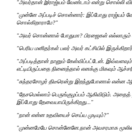
"
அவர்தான் இராஜ்யம் வேண்டாம் என்று சொல்லி வி
"
முன்னே அப்படிச் சொன்னார்: இப்போது ராஜ்யம் வே
சொல்கிறாராமே
?"
"
அவர் சொன்னால் போதுமா
?
பிரஜைகள் எல்லாரும
"
பெரிய மனிதர்கள் பலர் அவர் கட்சியில் இருக்கிறா
"
அப்படித்தான் நானும் கேள்விப்பட்டேன். இவ்வளவும
எட்டியிருப்பதை நினைத்தால் எனக்கு மிகவும் ஆச்சர
"
சுந்த
ரசோழர் திடீரென்று இறந்துபோனால் என்ன ஆ
"
தேசமெல்லாம் பெருங்குழப்பம் ஆகிவிடும். அதைத் 
இப்போது தேவையாயிருக்கிறது..."
"
நான் என்ன உதவியைச் செய்ய முடியும்
?"
"
முன்னமேயே சொன்னேனே.நான் அவசரமாக மூலி